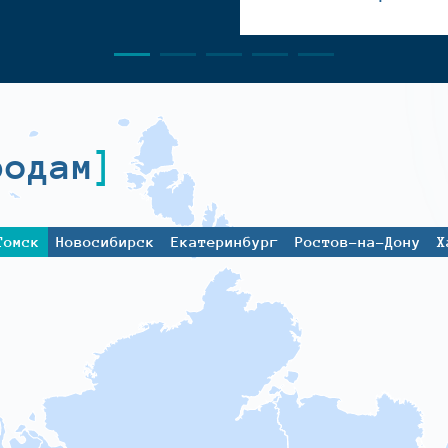
родам
Томск
Новосибирск
Екатеринбург
Ростов-на-Дону
Х