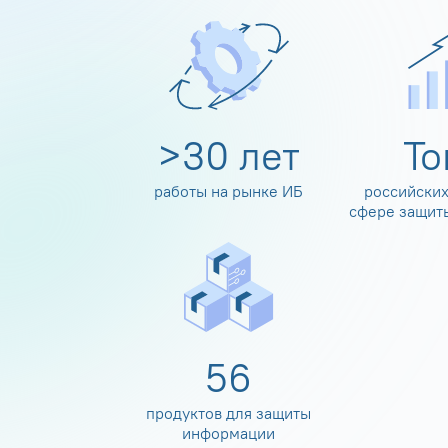
>
30
лет
Т
работы на рынке ИБ
российских
сфере защит
60
продуктов для защиты
информации