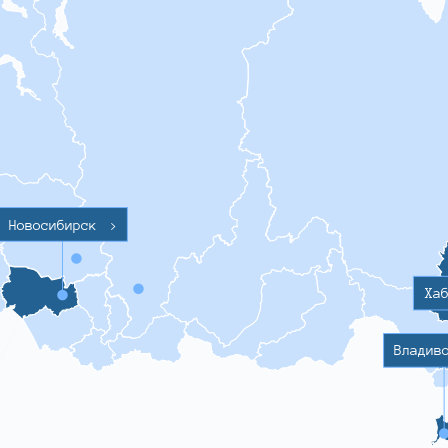
Новосибирск
>
Ха
Владив