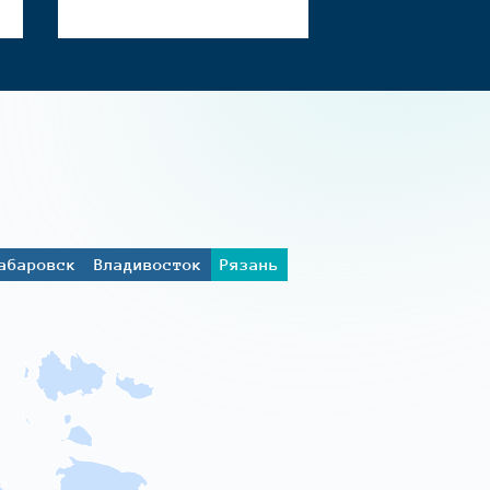
абаровск
Владивосток
Рязань