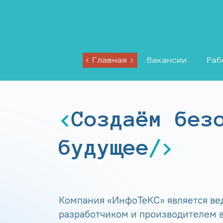
Главная
Вакансии
Раб
Создаём без
будущее
Компания «ИнфоТеКС» является в
разработчиком и производителем в