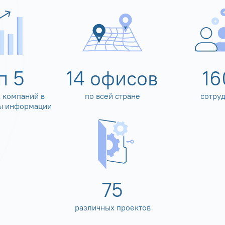
оп
5
14
офисов
16
 компаний в
по всей стране
сотру
ы информации
80
различных проектов