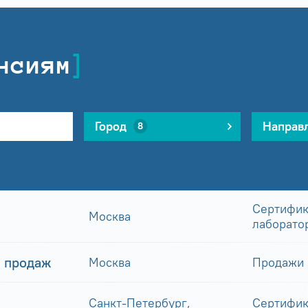
нсиям
Город
Направ
8
Сертифик
Москва
лаборато
 продаж
Москва
Продажи
Санкт-Петербург,
Сертифик