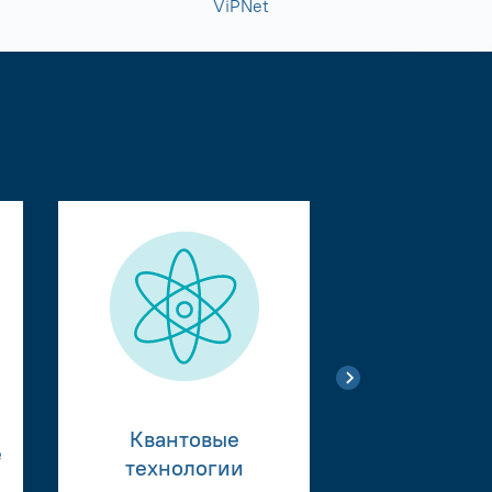
ViPNet
Квантовые
е
Тестиро
технологии