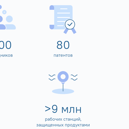
00
80
дников
патентов
>
10
млн
рабочих станций,
защищенных продуктами