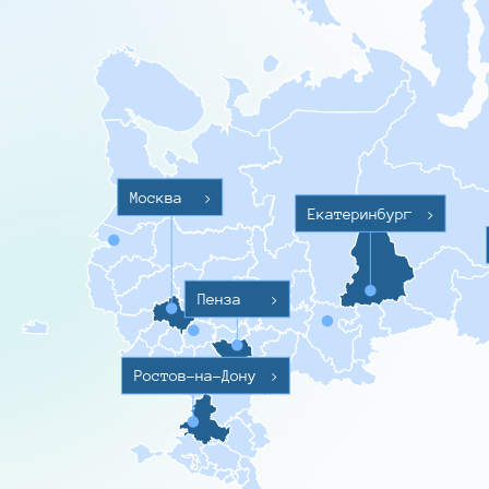
Москва
>
Екатеринбург
>
Пенза
>
Ростов-на-Дону
>