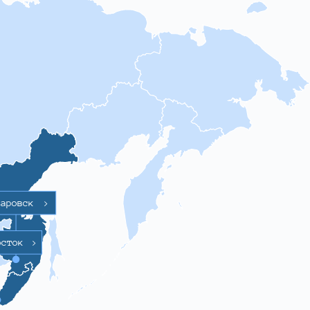
баровск
>
осток
>