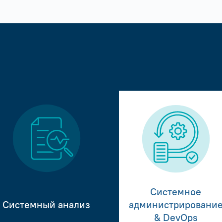
Системное
Системный анализ
администрировани
& DevOps