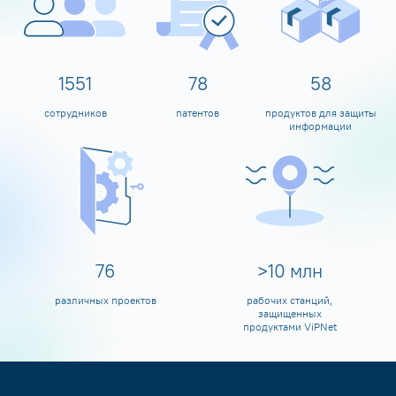
1600
80
60
сотрудников
патентов
продуктов для защиты
информации
80
>
10
млн
различных проектов
рабочих станций,
защищенных
продуктами ViPNet