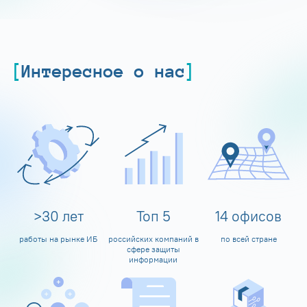
Интересное о нас
>
30
лет
Топ
5
14
офисов
работы на рынке ИБ
российских компаний в
по всей стране
сфере защиты
информации