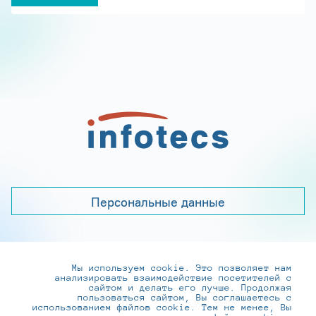
Персональные данные
Мы используем cookie. Это позволяет нам
+7 (495) 737-6192, 8-800-250-0-260
анализировать взаимодействие посетителей с
practice@infotecs.ru
,
hr@infotecs.ru
сайтом и делать его лучше. Продолжая
пользоваться сайтом, Вы соглашаетесь с
127273, г. Москва, Отрадная ул., 2Б строение 1
использованием файлов cookie. Тем не менее, Вы