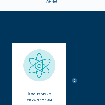
ViPNet
Квантовые
е
Тестиро
технологии