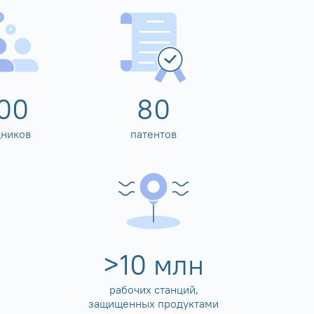
00
80
дников
патентов
>
10
млн
рабочих станций,
защищенных продуктами