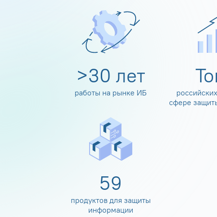
>
30
лет
Т
работы на рынке ИБ
российских
сфере защит
60
продуктов для защиты
информации