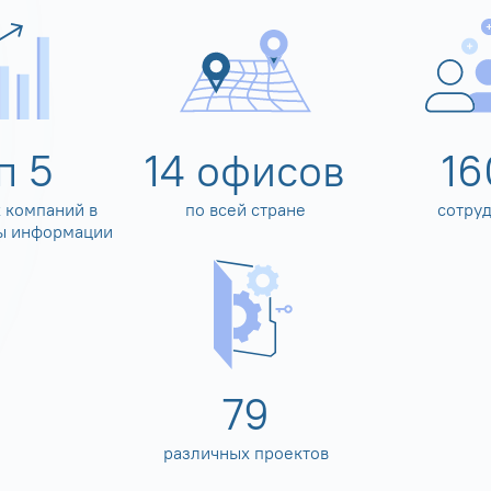
оп
5
14
офисов
16
 компаний в
по всей стране
сотру
ы информации
80
различных проектов