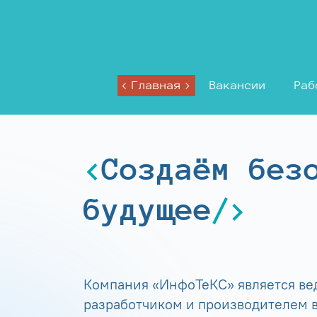
Главная
Вакансии
Раб
Создаём без
будущее
Компания «ИнфоТеКС» является в
разработчиком и производителем в