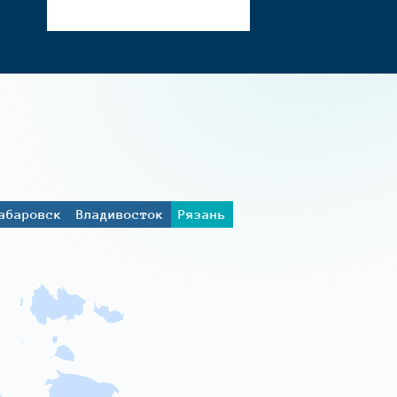
абаровск
Владивосток
Рязань