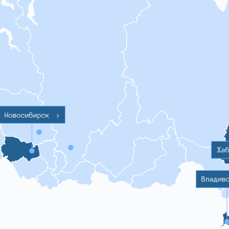
Новосибирск
>
Ха
Владив