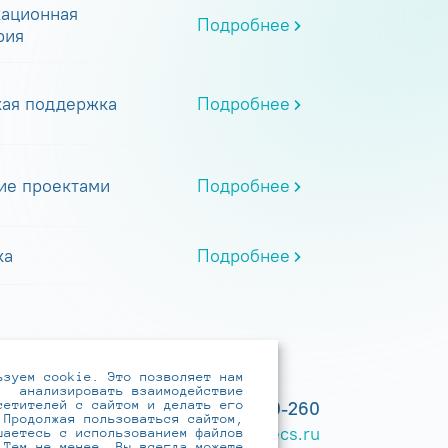
ационная
Подробнее
рия
кая поддержка
Подробнее
ие проектами
Подробнее
ка
Подробнее
ьзуем cookie. Это позволяет нам
анализировать взаимодействие
сетителей с сайтом и делать его
+7 (495) 737-6192, 8-800-250-0-260
 Продолжая пользоваться сайтом,
practice@infotecs.ru
,
hr@infotecs.ru
шаетесь с использованием файлов
 Тем не менее, Вы всегда можете