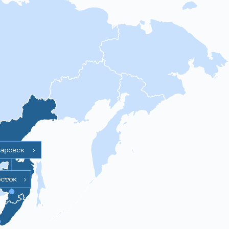
баровск
>
осток
>