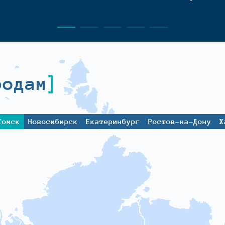
родам
Томск
Новосибирск
Екатеринбург
Ростов-на-Дону
Х