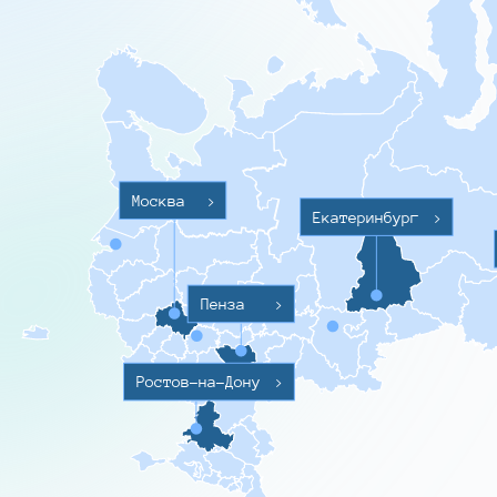
Москва
>
Екатеринбург
>
Пенза
>
Ростов-на-Дону
>