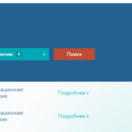
ление
Поиск
6
ационная
Подробнее
рия
ационная
Подробнее
рия