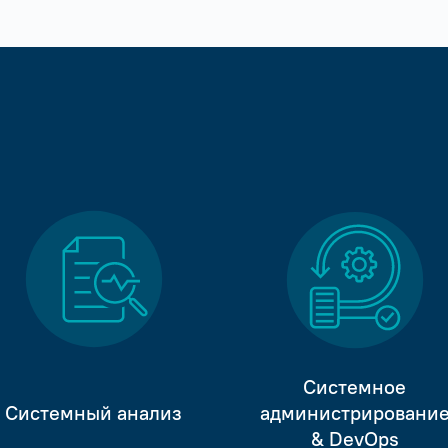
Системное
Системный анализ
администрировани
& DevOps