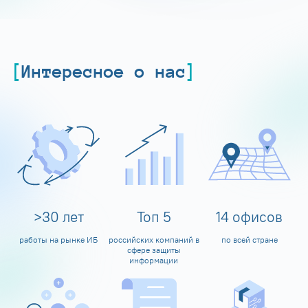
Интересное о нас
>
30
лет
Топ
5
14
офисов
работы на рынке ИБ
российских компаний в
по всей стране
сфере защиты
информации