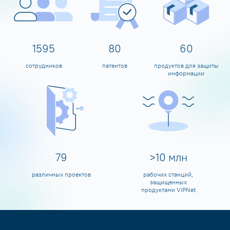
1600
80
60
сотрудников
патентов
продуктов для защиты
информации
80
>
10
млн
различных проектов
рабочих станций,
защищенных
продуктами ViPNet