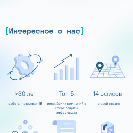
Интересное о нас
>
30
лет
Топ
5
14
офисов
работы на рынке ИБ
российских компаний в
по всей стране
сфере защиты
информации