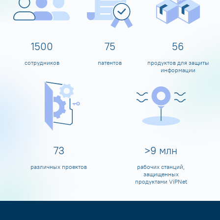
1600
80
60
сотрудников
патентов
продуктов для защиты
информации
80
>
10
млн
различных проектов
рабочих станций,
защищенных
продуктами ViPNet