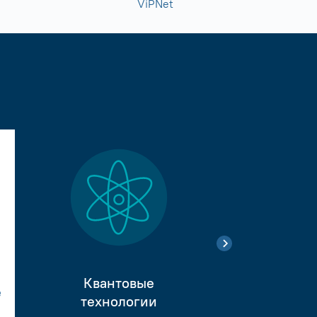
ViPNet
Квантовые
е
Тестиро
технологии