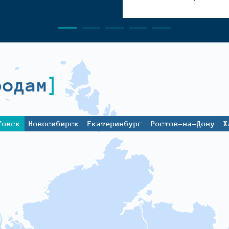
родам
Томск
Новосибирск
Екатеринбург
Ростов-на-Дону
Х