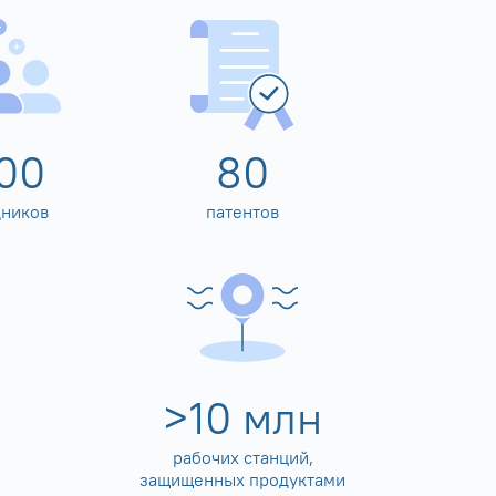
00
80
дников
патентов
>
10
млн
рабочих станций,
защищенных продуктами