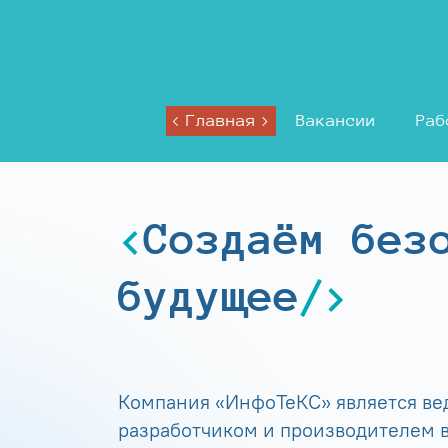
Главная
Вакансии
Раб
Создаём без
будущее
Компания «ИнфоТеКС» является в
разработчиком и производителем в