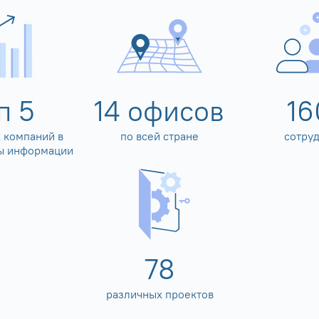
оп
5
14
офисов
16
 компаний в
по всей стране
сотру
ы информации
80
различных проектов