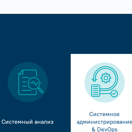
Системное
Системный анализ
администрировани
& DevOps