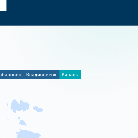
абаровск
Владивосток
Рязань