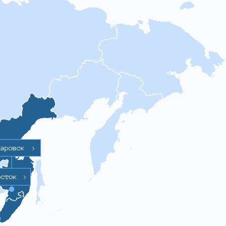
баровск
>
осток
>