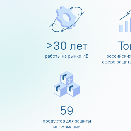
>
30
лет
Т
работы на рынке ИБ
российских
сфере защит
60
продуктов для защиты
информации