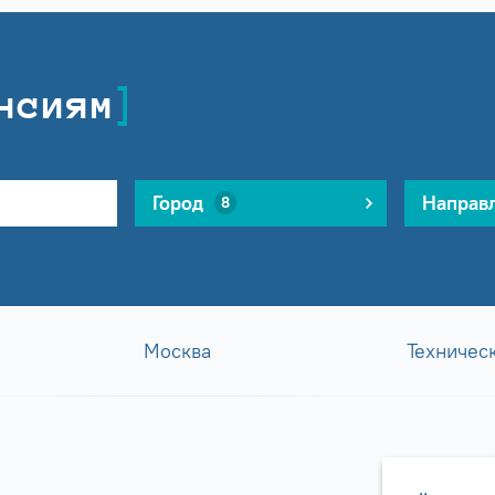
нсиям
Город
Направ
8
Москва
Техничес