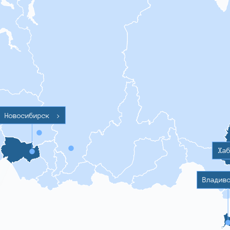
Новосибирск
>
Ха
Владив