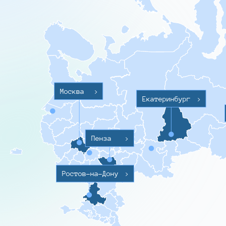
Москва
>
Екатеринбург
>
Пенза
>
Ростов-на-Дону
>