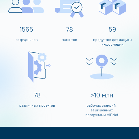
1600
80
60
сотрудников
патентов
продуктов для защиты
информации
80
>
10
млн
различных проектов
рабочих станций,
защищенных
продуктами ViPNet