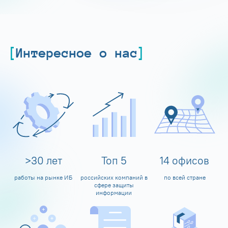
Интересное о нас
>
30
лет
Топ
5
14
офисов
работы на рынке ИБ
российских компаний в
по всей стране
сфере защиты
информации