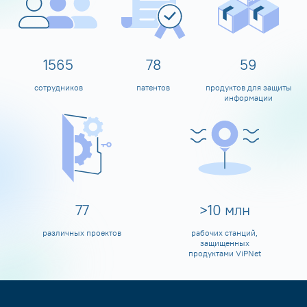
1600
80
60
сотрудников
патентов
продуктов для защиты
информации
80
>
10
млн
различных проектов
рабочих станций,
защищенных
продуктами ViPNet