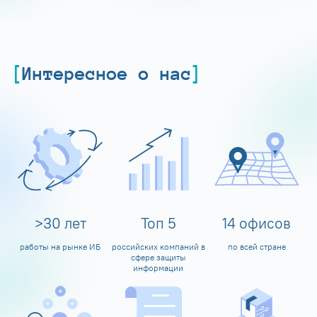
Интересное о нас
>
30
лет
Топ
5
14
офисов
работы на рынке ИБ
российских компаний в
по всей стране
сфере защиты
информации