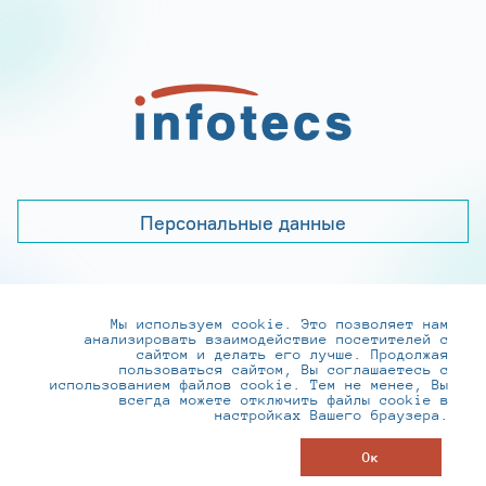
Персональные данные
Мы используем cookie. Это позволяет нам
+7 (495) 737-6192, 8-800-250-0-260
анализировать взаимодействие посетителей с
practice@infotecs.ru
,
hr@infotecs.ru
сайтом и делать его лучше. Продолжая
пользоваться сайтом, Вы соглашаетесь с
127273, г. Москва, Отрадная ул., 2Б строение 1
использованием файлов cookie. Тем не менее, Вы
всегда можете отключить файлы cookie в
настройках Вашего браузера.
© ИнфоТеКС 2020-2026
Ок