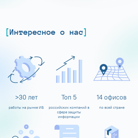
Интересное о нас
>
30
лет
Топ
5
14
офисов
работы на рынке ИБ
российских компаний в
по всей стране
сфере защиты
информации