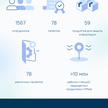
1600
80
60
сотрудников
патентов
продуктов для защиты
информации
80
>
10
млн
различных проектов
рабочих станций,
защищенных
продуктами ViPNet