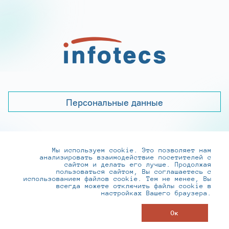
Персональные данные
Мы используем cookie. Это позволяет нам
+7 (495) 737-6192, 8-800-250-0-260
анализировать взаимодействие посетителей с
practice@infotecs.ru
,
hr@infotecs.ru
сайтом и делать его лучше. Продолжая
пользоваться сайтом, Вы соглашаетесь с
127273, г. Москва, Отрадная ул., 2Б строение 1
использованием файлов cookie. Тем не менее, Вы
всегда можете отключить файлы cookie в
настройках Вашего браузера.
© ИнфоТеКС 2020-2026
Ок