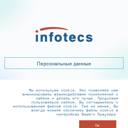
Персональные данные
Мы используем cookie. Это позволяет нам
+7 (495) 737-6192, 8-800-250-0-260
анализировать взаимодействие посетителей с
practice@infotecs.ru
,
hr@infotecs.ru
сайтом и делать его лучше. Продолжая
пользоваться сайтом, Вы соглашаетесь с
127273, г. Москва, Отрадная ул., 2Б строение 1
использованием файлов cookie. Тем не менее, Вы
всегда можете отключить файлы cookie в
настройках Вашего браузера.
© ИнфоТеКС 2020-2026
Ок