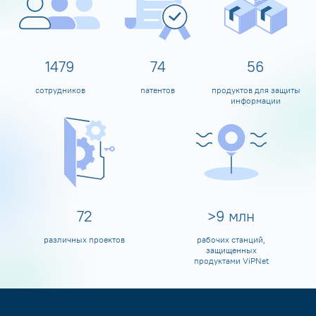
1599
80
60
сотрудников
патентов
продуктов для защиты
информации
80
>
10
млн
различных проектов
рабочих станций,
защищенных
продуктами ViPNet