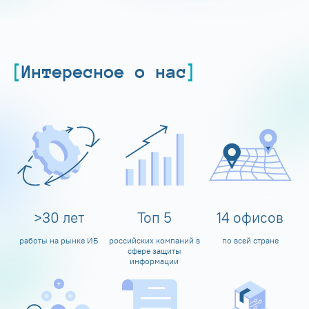
Интересное о нас
>
30
лет
Топ
5
14
офисов
работы на рынке ИБ
российских компаний в
по всей стране
сфере защиты
информации