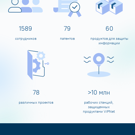
1600
80
60
сотрудников
патентов
продуктов для защиты
информации
80
>
10
млн
различных проектов
рабочих станций,
защищенных
продуктами ViPNet