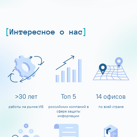
Интересное о нас
>
30
лет
Топ
5
14
офисов
работы на рынке ИБ
российских компаний в
по всей стране
сфере защиты
информации