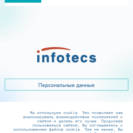
Персональные данные
Мы используем cookie. Это позволяет нам
+7 (495) 737-6192, 8-800-250-0-260
анализировать взаимодействие посетителей с
practice@infotecs.ru
,
hr@infotecs.ru
сайтом и делать его лучше. Продолжая
пользоваться сайтом, Вы соглашаетесь с
127273, г. Москва, Отрадная ул., 2Б строение 1
использованием файлов cookie. Тем не менее, Вы