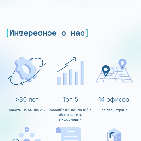
Интересное о нас
>
30
лет
Топ
5
14
офисов
работы на рынке ИБ
российских компаний в
по всей стране
сфере защиты
информации