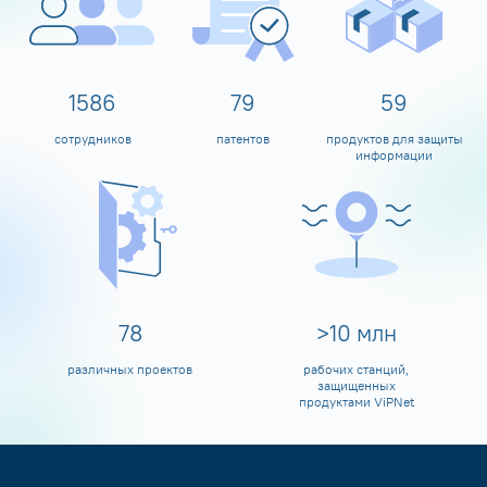
1600
80
60
сотрудников
патентов
продуктов для защиты
информации
80
>
10
млн
различных проектов
рабочих станций,
защищенных
продуктами ViPNet