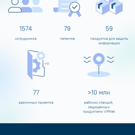
1600
80
60
сотрудников
патентов
продуктов для защиты
информации
80
>
10
млн
различных проектов
рабочих станций,
защищенных
продуктами ViPNet