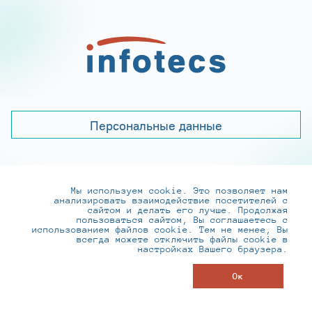
Персональные данные
Мы используем cookie. Это позволяет нам
+7 (495) 737-6192, 8-800-250-0-260
анализировать взаимодействие посетителей с
practice@infotecs.ru
,
hr@infotecs.ru
сайтом и делать его лучше. Продолжая
пользоваться сайтом, Вы соглашаетесь с
127273, г. Москва, Отрадная ул., 2Б строение 1
использованием файлов cookie. Тем не менее, Вы
всегда можете отключить файлы cookie в
настройках Вашего браузера.
© ИнфоТеКС 2020-2026
Ок