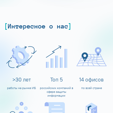
Интересное о нас
>
30
лет
Топ
5
14
офисов
работы на рынке ИБ
российских компаний в
по всей стране
сфере защиты
информации