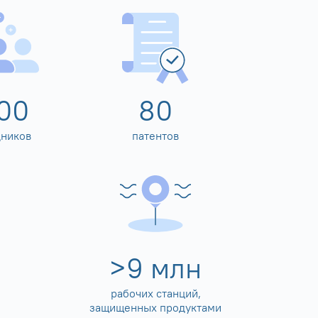
00
80
дников
патентов
>
10
млн
рабочих станций,
защищенных продуктами