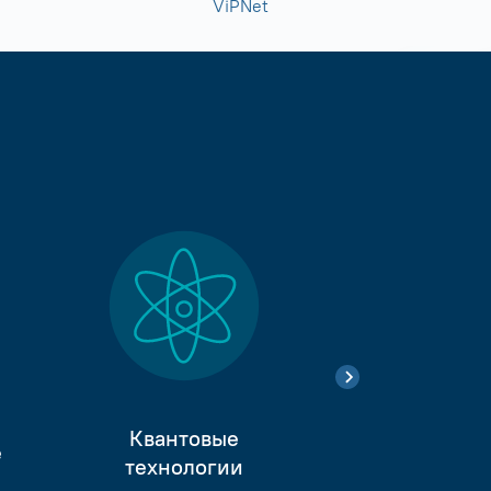
ViPNet
Квантовые
е
Тестиро
технологии