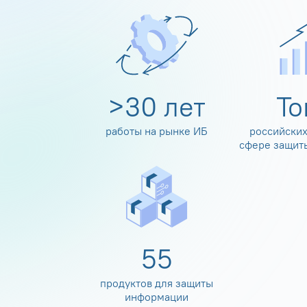
>
30
лет
Т
работы на рынке ИБ
российских
сфере защит
60
продуктов для защиты
информации