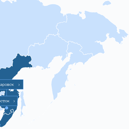
баровск
>
осток
>