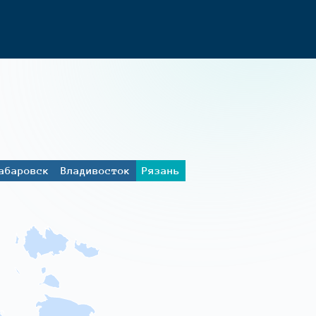
абаровск
Владивосток
Рязань