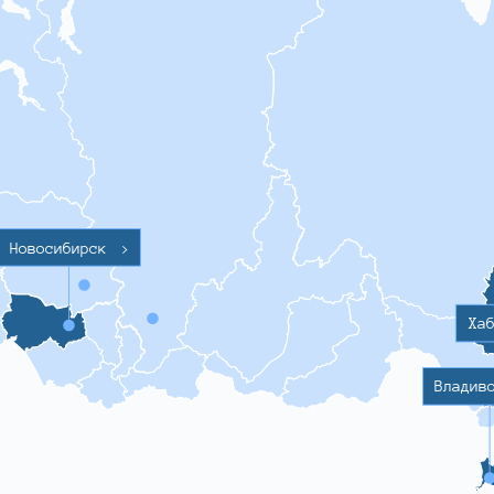
Новосибирск
>
Ха
Владив