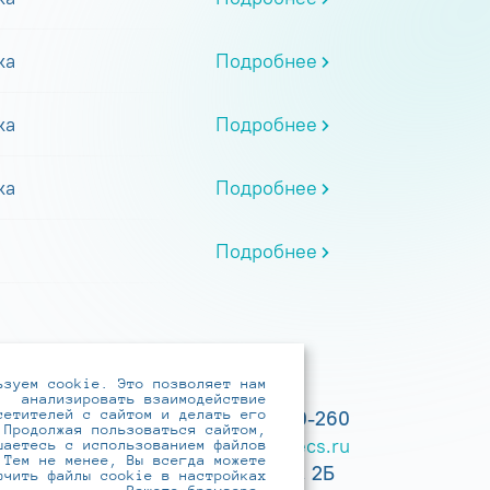
ка
Подробнее
ка
Подробнее
ка
Подробнее
Подробнее
ьзуем cookie. Это позволяет нам
анализировать взаимодействие
сетителей с сайтом и делать его
+7 (495) 737-6192, 8-800-250-0-260
 Продолжая пользоваться сайтом,
practice@infotecs.ru
,
hr@infotecs.ru
шаетесь с использованием файлов
 Тем не менее, Вы всегда можете
127273, г. Москва, Отрадная ул., 2Б
ючить файлы cookie в настройках