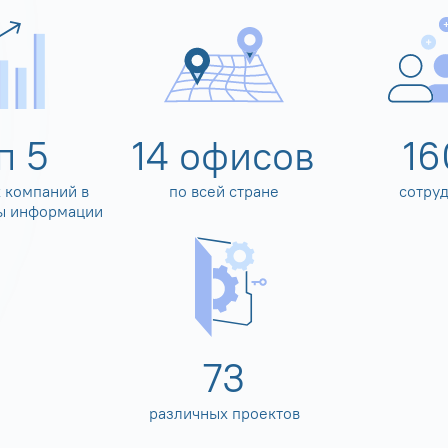
оп
5
14
офисов
16
 компаний в
по всей стране
сотру
ы информации
80
различных проектов