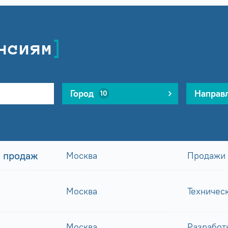
нсиям
Город
Направ
10
 продаж
Москва
Продажи
Москва
Техничес
Москва
Разработ