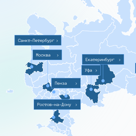
Санкт-Петербург
>
Москва
>
Екатеринбург
>
Уфа
>
Пенза
>
Ростов-на-Дону
>