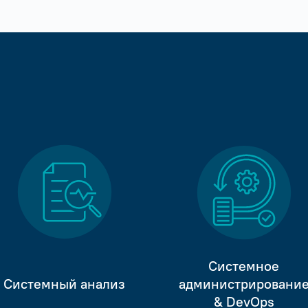
Системное
Системный анализ
администрировани
& DevOps