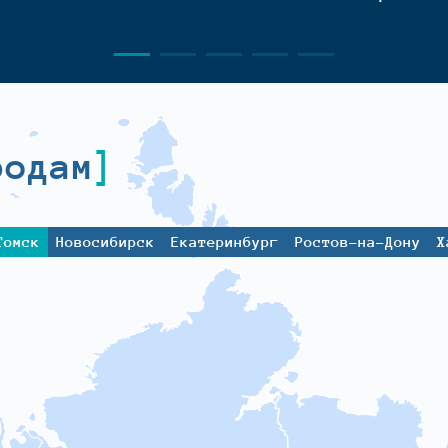
родам
Томск
Новосибирск
Екатеринбург
Ростов-на-Дону
Х