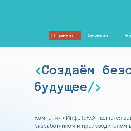
Главная
Вакансии
Раб
Создаём без
будущее
Компания «ИнфоТеКС» является в
разработчиком и производителем в