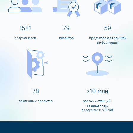
1600
80
60
сотрудников
патентов
продуктов для защиты
информации
80
>
10
млн
различных проектов
рабочих станций,
защищенных
продуктами ViPNet