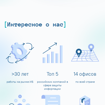
Интересное о нас
>
30
лет
Топ
5
14
офисов
работы на рынке ИБ
российских компаний в
по всей стране
сфере защиты
информации