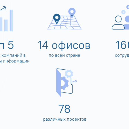
оп
5
14
офисов
16
 компаний в
по всей стране
сотру
ы информации
80
различных проектов