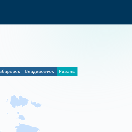
абаровск
Владивосток
Рязань