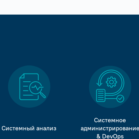
Системное
Системный анализ
администрировани
& DevOps