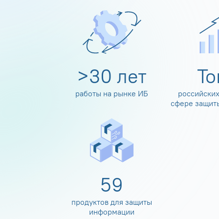
>
30
лет
Т
работы на рынке ИБ
российских
сфере защит
60
продуктов для защиты
информации