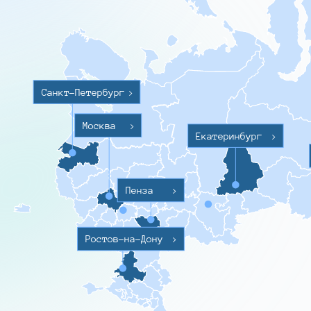
Санкт-Петербург
>
Москва
>
Екатеринбург
>
Пенза
>
Ростов-на-Дону
>