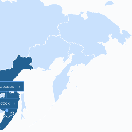
баровск
>
осток
>