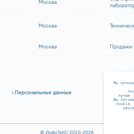
Москва
лаборато
Москва
Техничес
Москва
Продажи
Мы испол
по
Персональные данные
лучше.
Вы согла
cookie.
откл
© ИнфоТеКС 2020-2026