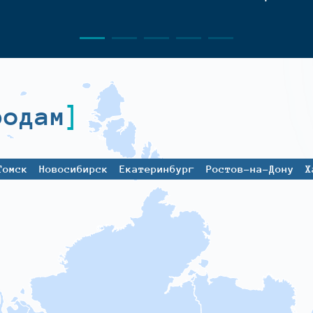
родам
Томск
Новосибирск
Екатеринбург
Ростов-на-Дону
Х