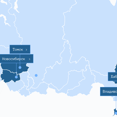
Томск
>
Новосибирск
>
Ха
Владив