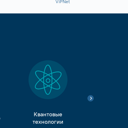
ViPNet
Квантовые
е
Тестиро
технологии