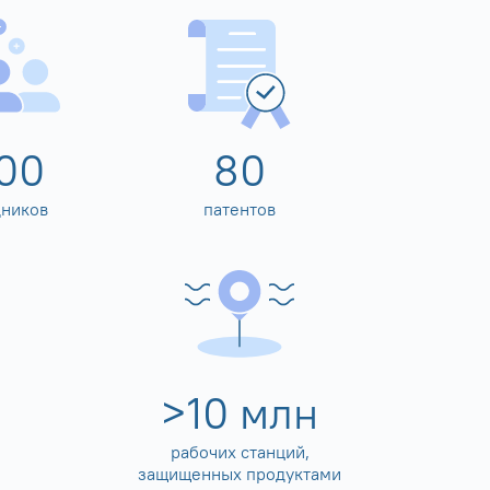
00
80
дников
патентов
>
10
млн
рабочих станций,
защищенных продуктами