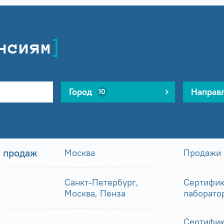
нсиям
Город
Направ
10
 продаж
Москва
Продажи
Санкт-Петербург,
Сертифик
Москва, Пенза
лаборато
Сертифик