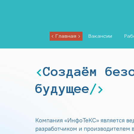
Главная
Вакансии
Раб
Создаём без
будущее
Компания «ИнфоТеКС» является в
разработчиком и производителем в