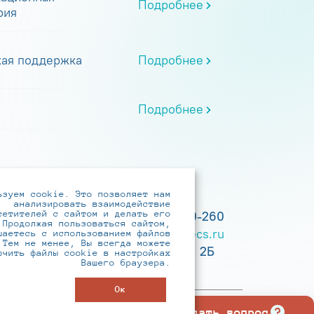
Подробнее
рия
кая поддержка
Подробнее
Подробнее
ьзуем cookie. Это позволяет нам
анализировать взаимодействие
сетителей с сайтом и делать его
+7 (495) 737-6192, 8-800-250-0-260
 Продолжая пользоваться сайтом,
practice@infotecs.ru
,
hr@infotecs.ru
шаетесь с использованием файлов
 Тем не менее, Вы всегда можете
127273, г. Москва, Отрадная ул., 2Б
ючить файлы cookie в настройках
Вашего браузера.
строение 1
Ок
Задать вопрос