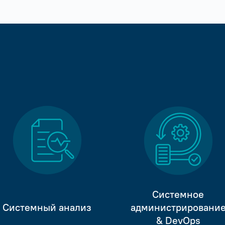
Системное
Системный анализ
администрировани
& DevOps