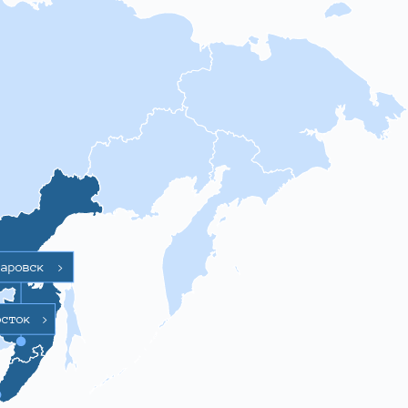
баровск
>
осток
>