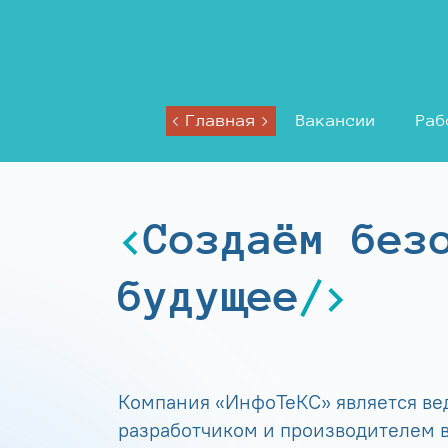
Главная
Вакансии
Раб
Создаём без
будущее
Компания «ИнфоТеКС» является в
разработчиком и производителем в