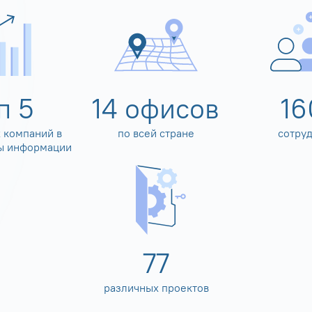
оп
5
14
офисов
16
 компаний в
по всей стране
сотру
ы информации
80
различных проектов