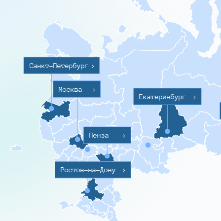
Санкт-Петербург
>
Москва
>
Екатеринбург
>
Пенза
>
Ростов-на-Дону
>