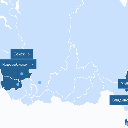
Томск
>
Новосибирск
>
Ха
Владив