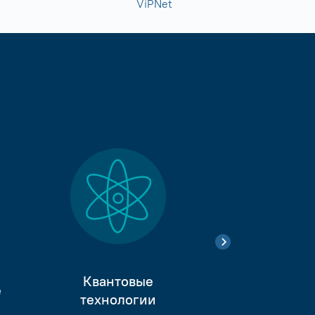
ViPNet
Квантовые
е
Тестиро
технологии