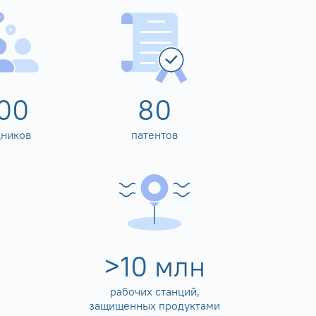
00
80
дников
патентов
>
10
млн
рабочих станций,
защищенных продуктами