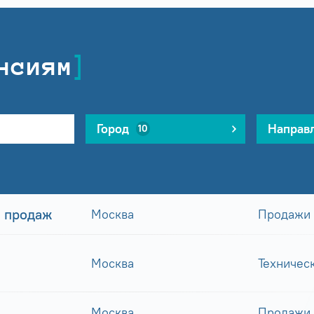
нсиям
Город
Направ
10
 продаж
Москва
Продажи
Москва
Техничес
Москва
Продажи