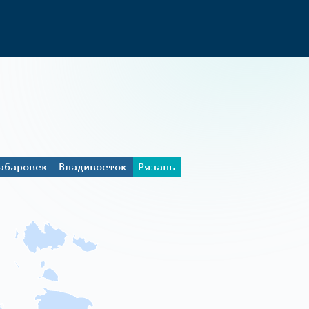
абаровск
Владивосток
Рязань