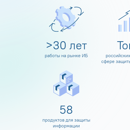
>
30
лет
Т
работы на рынке ИБ
российских
сфере защит
60
продуктов для защиты
информации