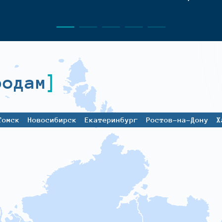
родам
Томск
Новосибирск
Екатеринбург
Ростов-на-Дону
Х