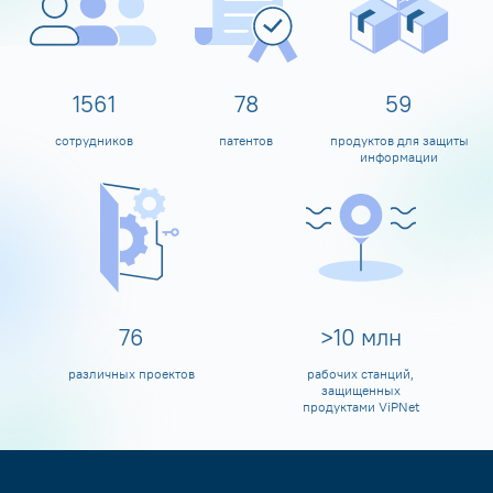
1600
80
60
сотрудников
патентов
продуктов для защиты
информации
80
>
10
млн
различных проектов
рабочих станций,
защищенных
продуктами ViPNet