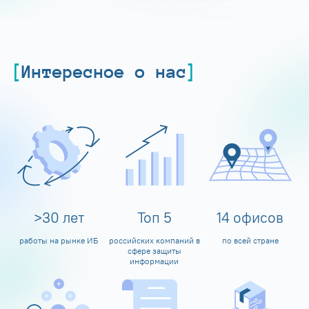
Интересное о нас
>
30
лет
Топ
5
14
офисов
работы на рынке ИБ
российских компаний в
по всей стране
сфере защиты
информации