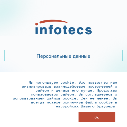
Персональные данные
Мы используем cookie. Это позволяет нам
+7 (495) 737-6192, 8-800-250-0-260
анализировать взаимодействие посетителей с
practice@infotecs.ru
,
hr@infotecs.ru
сайтом и делать его лучше. Продолжая
пользоваться сайтом, Вы соглашаетесь с
127273, г. Москва, Отрадная ул., 2Б строение 1
использованием файлов cookie. Тем не менее, Вы
всегда можете отключить файлы cookie в
настройках Вашего браузера.
© ИнфоТеКС 2020-2026
Ок