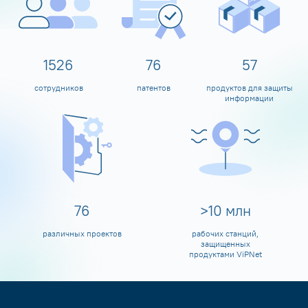
1600
80
60
сотрудников
патентов
продуктов для защиты
информации
80
>
10
млн
различных проектов
рабочих станций,
защищенных
продуктами ViPNet