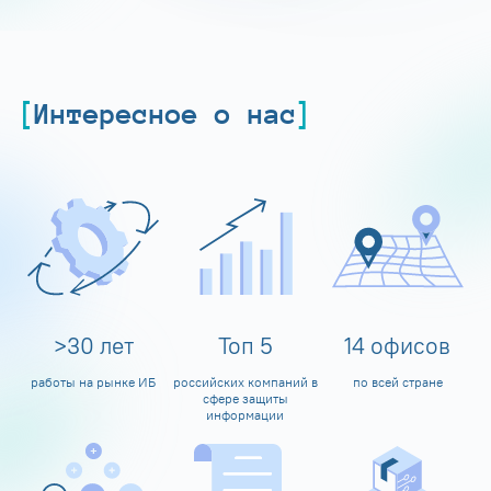
Интересное о нас
>
30
лет
Топ
5
14
офисов
работы на рынке ИБ
российских компаний в
по всей стране
сфере защиты
информации