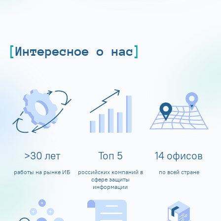
Интересное о нас
>
30
лет
Топ
5
14
офисов
работы на рынке ИБ
российских компаний в
по всей стране
сфере защиты
информации