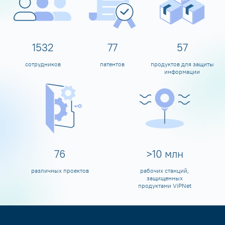
1600
80
60
сотрудников
патентов
продуктов для защиты
информации
80
>
10
млн
различных проектов
рабочих станций,
защищенных
продуктами ViPNet