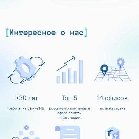
Интересное о нас
>
30
лет
Топ
5
14
офисов
работы на рынке ИБ
российских компаний в
по всей стране
сфере защиты
информации