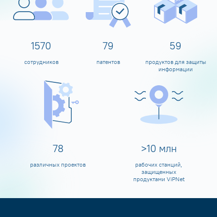
1600
80
60
сотрудников
патентов
продуктов для защиты
информации
80
>
10
млн
различных проектов
рабочих станций,
защищенных
продуктами ViPNet