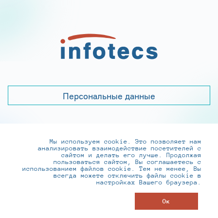
Персональные данные
Мы используем cookie. Это позволяет нам
+7 (495) 737-6192, 8-800-250-0-260
анализировать взаимодействие посетителей с
practice@infotecs.ru
,
hr@infotecs.ru
сайтом и делать его лучше. Продолжая
пользоваться сайтом, Вы соглашаетесь с
127273, г. Москва, Отрадная ул., 2Б строение 1
использованием файлов cookie. Тем не менее, Вы
всегда можете отключить файлы cookie в
настройках Вашего браузера.
© ИнфоТеКС 2020-2026
Ок