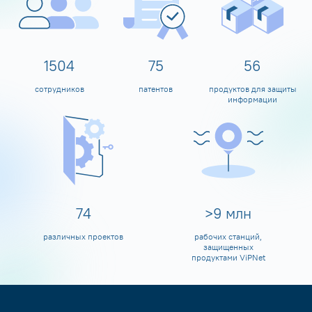
1600
80
60
сотрудников
патентов
продуктов для защиты
информации
80
>
10
млн
различных проектов
рабочих станций,
защищенных
продуктами ViPNet