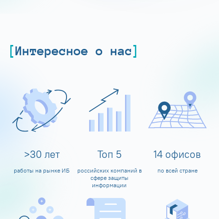
Интересное о нас
>
30
лет
Топ
5
14
офисов
работы на рынке ИБ
российских компаний в
по всей стране
сфере защиты
информации