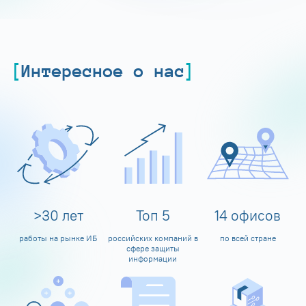
Интересное о нас
>
30
лет
Топ
5
14
офисов
работы на рынке ИБ
российских компаний в
по всей стране
сфере защиты
информации