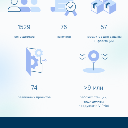
1600
80
60
сотрудников
патентов
продуктов для защиты
информации
80
>
10
млн
различных проектов
рабочих станций,
защищенных
продуктами ViPNet