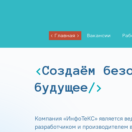
Главная
Вакансии
Раб
Создаём без
будущее
Компания «ИнфоТеКС» является в
разработчиком и производителем в