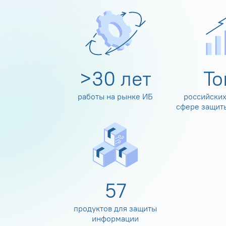
>
30
лет
Т
работы на рынке ИБ
российских
сфере защит
60
продуктов для защиты
информации