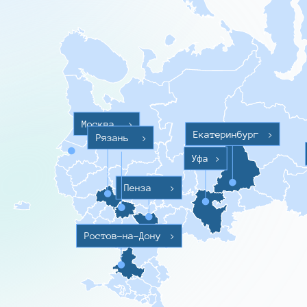
Москва
>
Екатеринбург
>
Рязань
>
Уфа
>
Пенза
>
Ростов-на-Дону
>