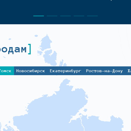
родам
Томск
Новосибирск
Екатеринбург
Ростов-на-Дону
Х