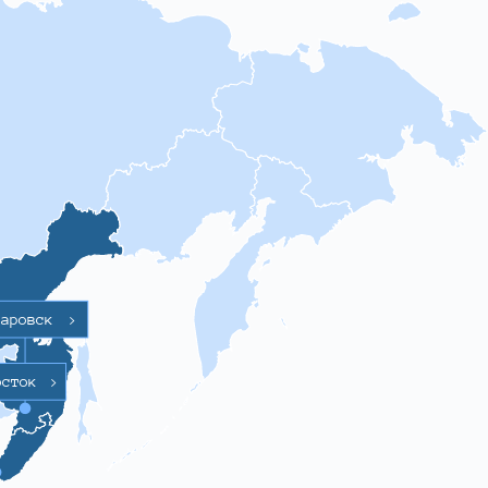
баровск
>
осток
>