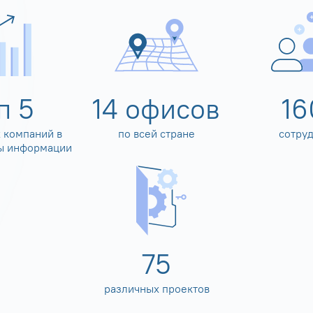
оп
5
14
офисов
16
 компаний в
по всей стране
сотру
ы информации
80
различных проектов