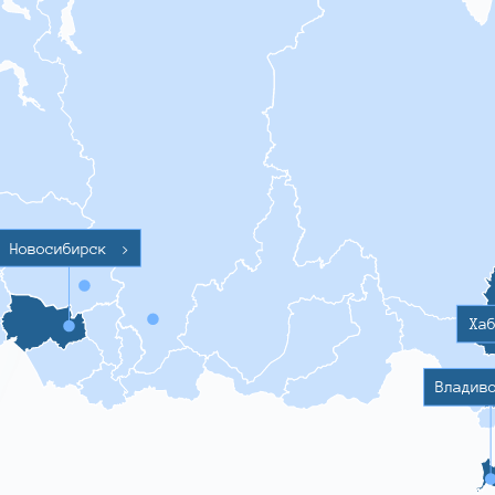
Новосибирск
>
Ха
Владив