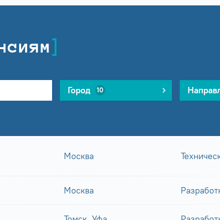
нсиям
Город
Направ
10
Москва
Техничес
Москва
Разработ
Томск, Уфа
Разработ