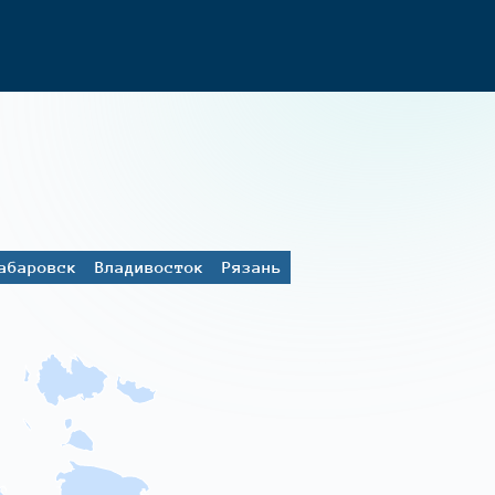
абаровск
Владивосток
Рязань