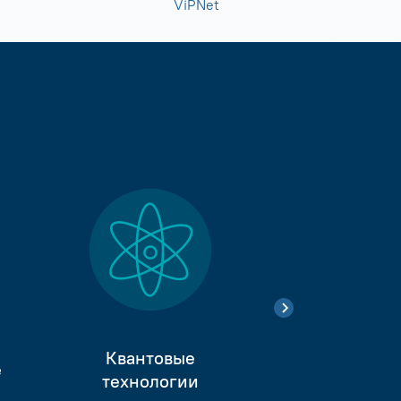
ViPNet
Квантовые
е
Тестиро
технологии