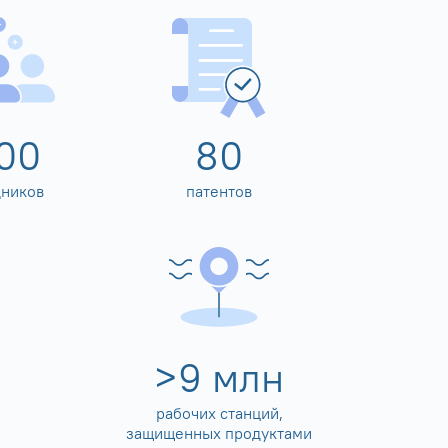
00
80
дников
патентов
>
10
млн
рабочих станций,
защищенных продуктами