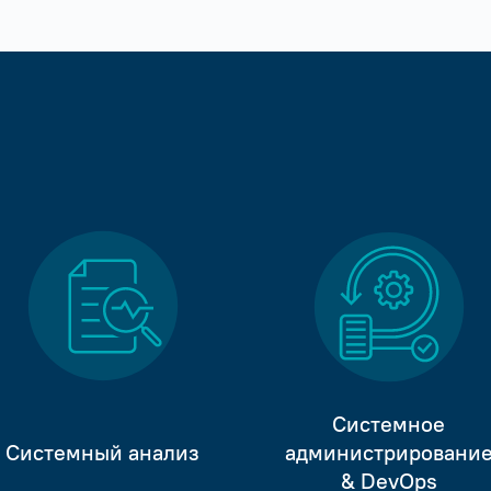
Системное
Системный анализ
администрировани
& DevOps