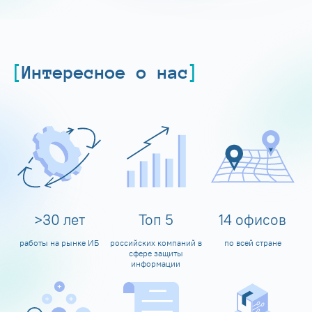
Интересное о нас
>
30
лет
Топ
5
14
офисов
работы на рынке ИБ
российских компаний в
по всей стране
сфере защиты
информации