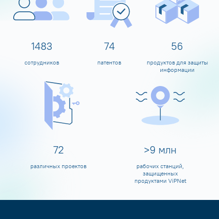
1598
80
60
сотрудников
патентов
продуктов для защиты
информации
80
>
10
млн
различных проектов
рабочих станций,
защищенных
продуктами ViPNet