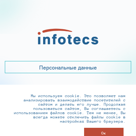
Персональные данные
Мы используем cookie. Это позволяет нам
+7 (495) 737-6192, 8-800-250-0-260
анализировать взаимодействие посетителей с
practice@infotecs.ru
,
hr@infotecs.ru
сайтом и делать его лучше. Продолжая
пользоваться сайтом, Вы соглашаетесь с
127273, г. Москва, Отрадная ул., 2Б строение 1
использованием файлов cookie. Тем не менее, Вы
всегда можете отключить файлы cookie в
настройках Вашего браузера.
© ИнфоТеКС 2020-2026
Ок