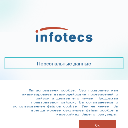
Персональные данные
Мы используем cookie. Это позволяет нам
+7 (495) 737-6192, 8-800-250-0-260
анализировать взаимодействие посетителей с
practice@infotecs.ru
,
hr@infotecs.ru
сайтом и делать его лучше. Продолжая
пользоваться сайтом, Вы соглашаетесь с
127273, г. Москва, Отрадная ул., 2Б строение 1
использованием файлов cookie. Тем не менее, Вы
всегда можете отключить файлы cookie в
настройках Вашего браузера.
© ИнфоТеКС 2020-2026
Ок