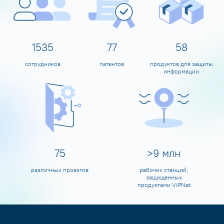
1600
80
60
сотрудников
патентов
продуктов для защиты
информации
80
>
10
млн
различных проектов
рабочих станций,
защищенных
продуктами ViPNet