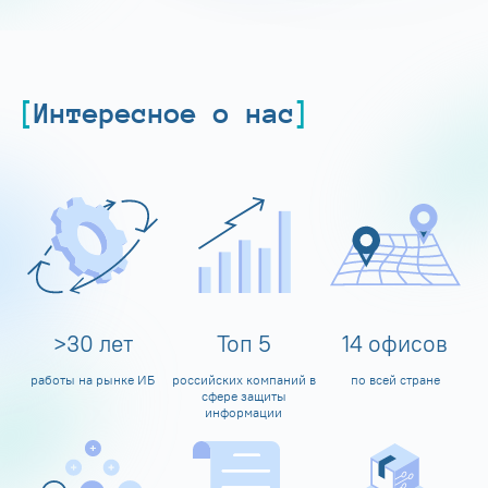
Интересное о нас
>
30
лет
Топ
5
14
офисов
работы на рынке ИБ
российских компаний в
по всей стране
сфере защиты
информации