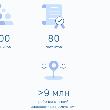
00
80
дников
патентов
>
10
млн
рабочих станций,
защищенных продуктами