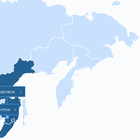
баровск
>
осток
>