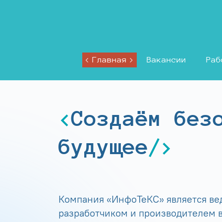
Главная
Вакансии
Раб
Создаём без
будущее
Компания «ИнфоТеКС» является в
разработчиком и производителем в