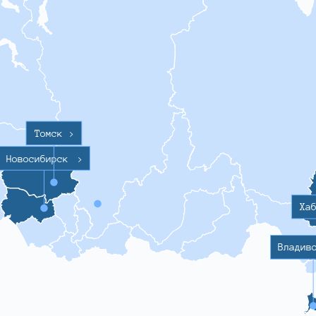
Томск
>
Новосибирск
>
Ха
Владив