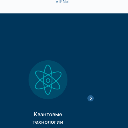
ViPNet
Квантовые
е
Тестиро
технологии