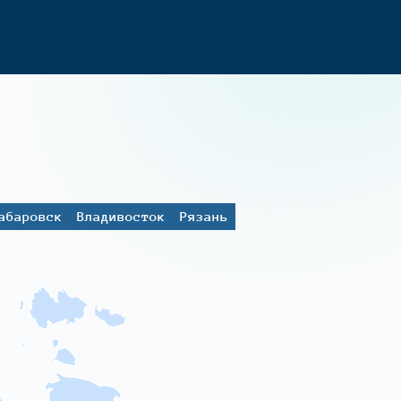
абаровск
Владивосток
Рязань