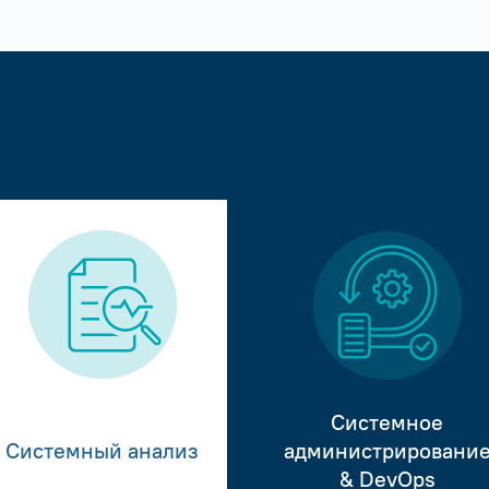
Системное
Системный анализ
администрировани
& DevOps