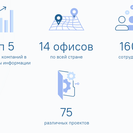
оп
5
14
офисов
16
 компаний в
по всей стране
сотру
ы информации
80
различных проектов