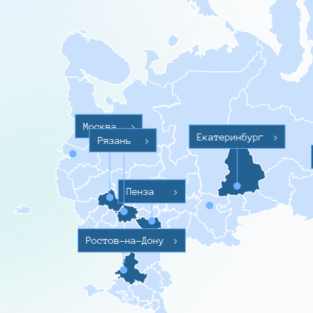
Москва
>
Екатеринбург
>
Рязань
>
Пенза
>
Ростов-на-Дону
>