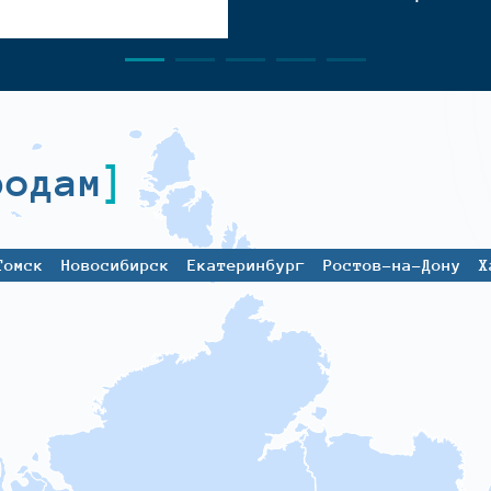
родам
Томск
Новосибирск
Екатеринбург
Ростов-на-Дону
Х