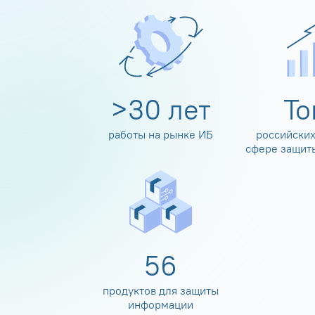
>
30
лет
Т
работы на рынке ИБ
российских
сфере защит
60
продуктов для защиты
информации