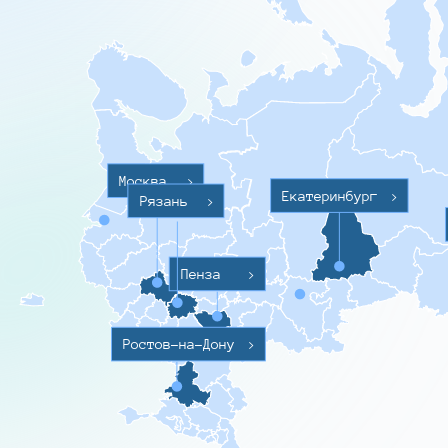
Москва
>
Екатеринбург
>
Рязань
>
Пенза
>
Ростов-на-Дону
>