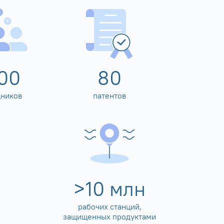
00
80
дников
патентов
>
10
млн
рабочих станций,
защищенных продуктами