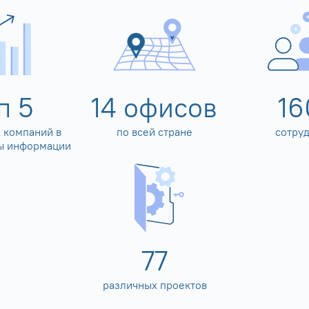
оп
5
14
офисов
16
 компаний в
по всей стране
сотру
ы информации
80
различных проектов