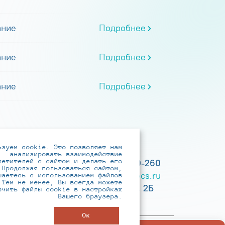
ание
Подробнее
ание
Подробнее
ание
Подробнее
ьзуем cookie. Это позволяет нам
анализировать взаимодействие
сетителей с сайтом и делать его
+7 (495) 737-6192, 8-800-250-0-260
 Продолжая пользоваться сайтом,
practice@infotecs.ru
,
hr@infotecs.ru
шаетесь с использованием файлов
 Тем не менее, Вы всегда можете
127273, г. Москва, Отрадная ул., 2Б
ючить файлы cookie в настройках
Вашего браузера.
строение 1
Ок