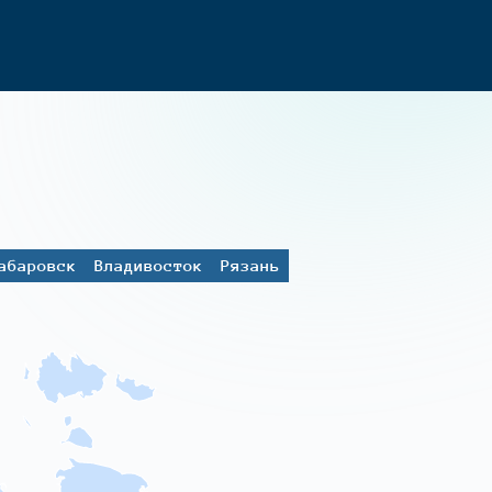
абаровск
Владивосток
Рязань