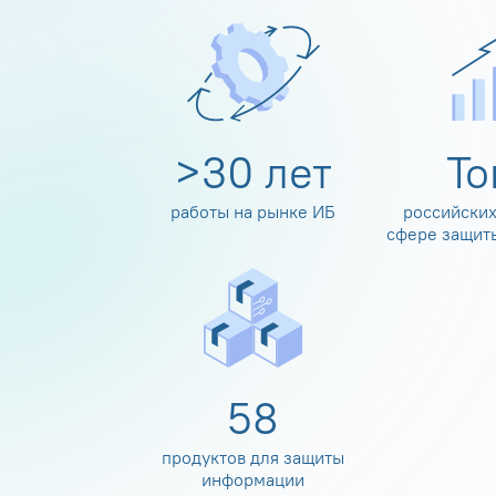
>
30
лет
Т
работы на рынке ИБ
российских
сфере защит
60
продуктов для защиты
информации