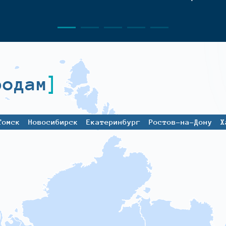
родам
Томск
Новосибирск
Екатеринбург
Ростов-на-Дону
Х