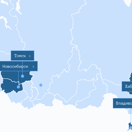
Томск
>
Новосибирск
>
Ха
Владив