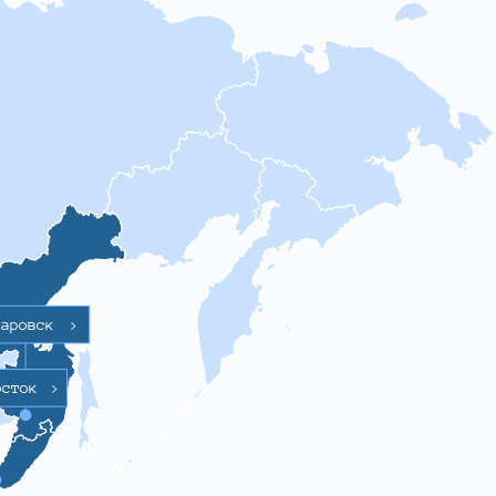
баровск
>
осток
>