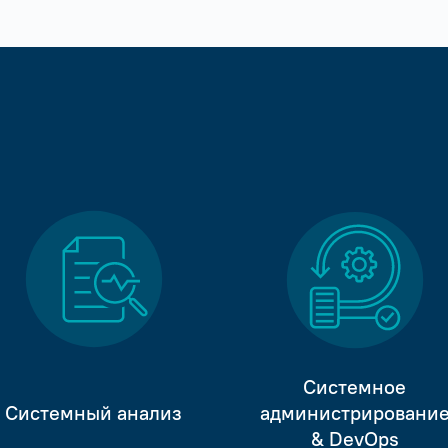
Системное
Системный анализ
администрировани
& DevOps