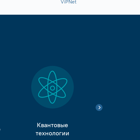
ViPNet
Квантовые
е
Тестиро
технологии