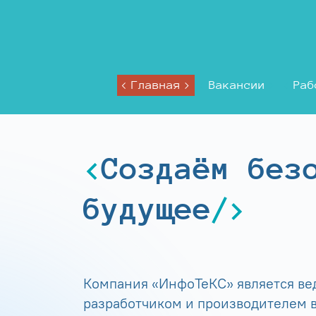
Главная
Вакансии
Раб
Создаём без
будущее
Компания «ИнфоТеКС» является в
разработчиком и производителем в