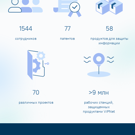
1600
80
60
сотрудников
патентов
продуктов для защиты
информации
80
>
10
млн
различных проектов
рабочих станций,
защищенных
продуктами ViPNet