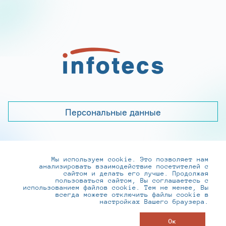
Персональные данные
Мы используем cookie. Это позволяет нам
+7 (495) 737-6192, 8-800-250-0-260
анализировать взаимодействие посетителей с
practice@infotecs.ru
,
hr@infotecs.ru
сайтом и делать его лучше. Продолжая
пользоваться сайтом, Вы соглашаетесь с
127273, г. Москва, Отрадная ул., 2Б строение 1
использованием файлов cookie. Тем не менее, Вы
всегда можете отключить файлы cookie в
настройках Вашего браузера.
© ИнфоТеКС 2020-2026
Ок