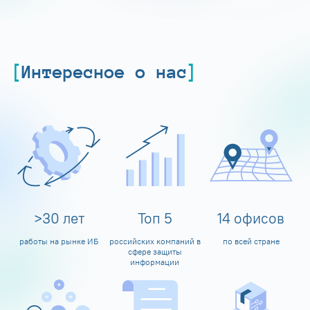
Интересное о нас
>
30
лет
Топ
5
14
офисов
работы на рынке ИБ
российских компаний в
по всей стране
сфере защиты
информации