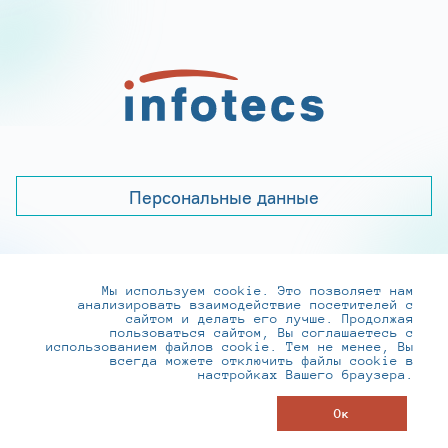
Персональные данные
Мы используем cookie. Это позволяет нам
+7 (495) 737-6192, 8-800-250-0-260
анализировать взаимодействие посетителей с
practice@infotecs.ru
,
hr@infotecs.ru
сайтом и делать его лучше. Продолжая
пользоваться сайтом, Вы соглашаетесь с
127273, г. Москва, Отрадная ул., 2Б строение 1
использованием файлов cookie. Тем не менее, Вы
всегда можете отключить файлы cookie в
настройках Вашего браузера.
© ИнфоТеКС 2020-2026
Ок