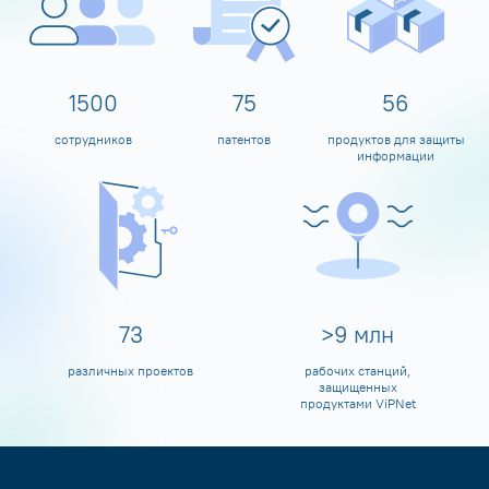
1600
80
60
сотрудников
патентов
продуктов для защиты
информации
80
>
10
млн
различных проектов
рабочих станций,
защищенных
продуктами ViPNet