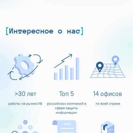
Интересное о нас
>
30
лет
Топ
5
14
офисов
работы на рынке ИБ
российских компаний в
по всей стране
сфере защиты
информации