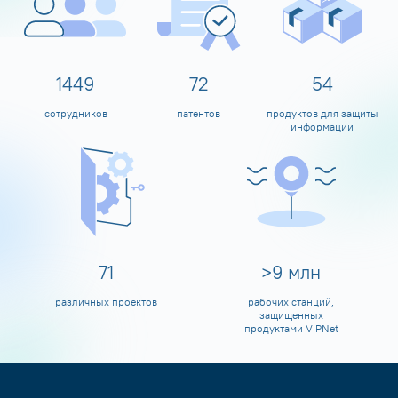
1598
80
60
сотрудников
патентов
продуктов для защиты
информации
80
>
10
млн
различных проектов
рабочих станций,
защищенных
продуктами ViPNet