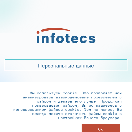
Персональные данные
Мы используем cookie. Это позволяет нам
+7 (495) 737-6192, 8-800-250-0-260
анализировать взаимодействие посетителей с
practice@infotecs.ru
,
hr@infotecs.ru
сайтом и делать его лучше. Продолжая
пользоваться сайтом, Вы соглашаетесь с
127273, г. Москва, Отрадная ул., 2Б строение 1
использованием файлов cookie. Тем не менее, Вы
всегда можете отключить файлы cookie в
настройках Вашего браузера.
© ИнфоТеКС 2020-2026
Ок