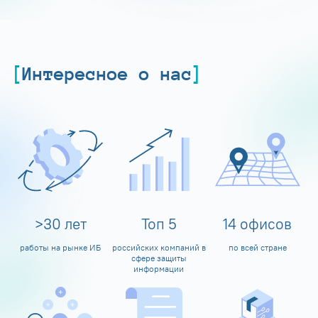
Интересное о нас
>
30
лет
Топ
5
14
офисов
работы на рынке ИБ
российских компаний в
по всей стране
сфере защиты
информации