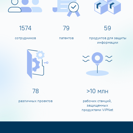
1600
80
60
сотрудников
патентов
продуктов для защиты
информации
80
>
10
млн
различных проектов
рабочих станций,
защищенных
продуктами ViPNet