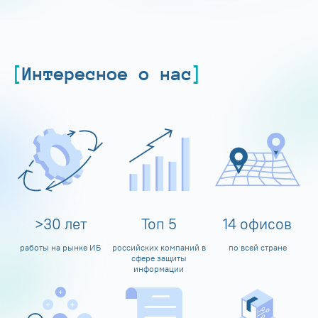
Интересное о нас
>
30
лет
Топ
5
14
офисов
работы на рынке ИБ
российских компаний в
по всей стране
сфере защиты
информации