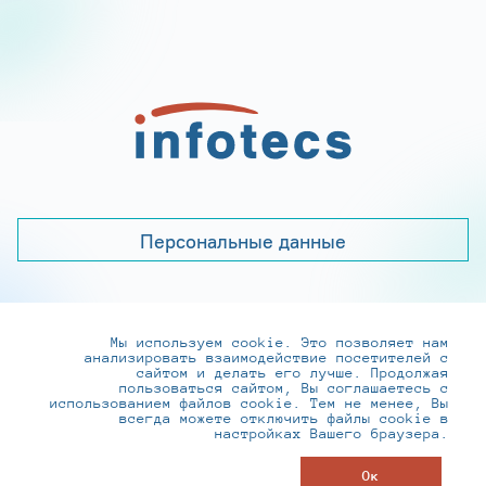
Персональные данные
Мы используем cookie. Это позволяет нам
+7 (495) 737-6192, 8-800-250-0-260
анализировать взаимодействие посетителей с
practice@infotecs.ru
,
hr@infotecs.ru
сайтом и делать его лучше. Продолжая
пользоваться сайтом, Вы соглашаетесь с
127273, г. Москва, Отрадная ул., 2Б строение 1
использованием файлов cookie. Тем не менее, Вы
всегда можете отключить файлы cookie в
настройках Вашего браузера.
© ИнфоТеКС 2020-2026
Ок