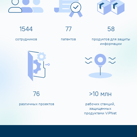
1600
80
60
сотрудников
патентов
продуктов для защиты
информации
80
>
10
млн
различных проектов
рабочих станций,
защищенных
продуктами ViPNet