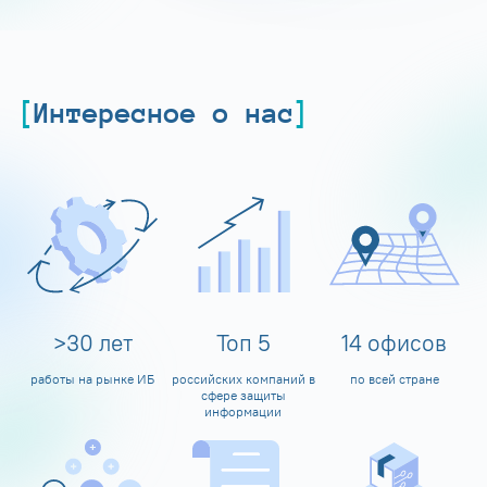
Интересное о нас
>
30
лет
Топ
5
14
офисов
работы на рынке ИБ
российских компаний в
по всей стране
сфере защиты
информации