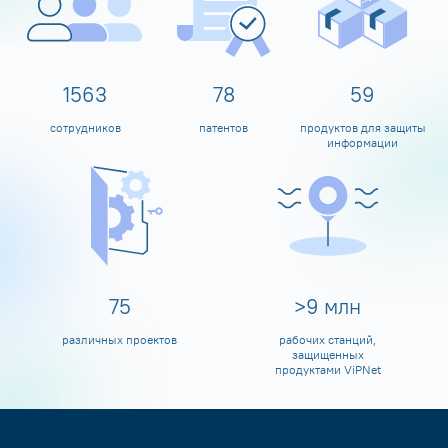
1600
80
60
сотрудников
патентов
продуктов для защиты
информации
80
>
10
млн
различных проектов
рабочих станций,
защищенных
продуктами ViPNet