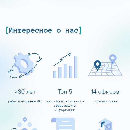
Интересное о нас
>
30
лет
Топ
5
14
офисов
работы на рынке ИБ
российских компаний в
по всей стране
сфере защиты
информации