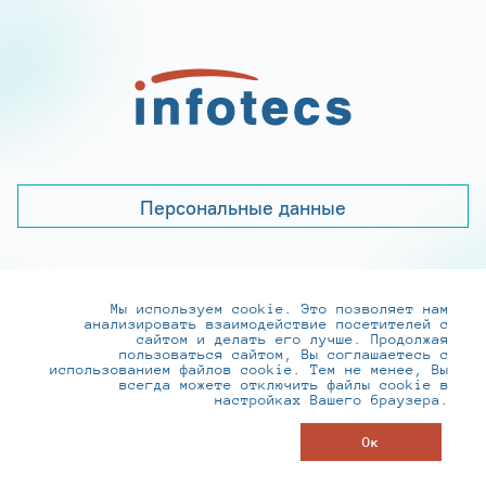
Персональные данные
Мы используем cookie. Это позволяет нам
+7 (495) 737-6192, 8-800-250-0-260
анализировать взаимодействие посетителей с
practice@infotecs.ru
,
hr@infotecs.ru
сайтом и делать его лучше. Продолжая
пользоваться сайтом, Вы соглашаетесь с
127273, г. Москва, Отрадная ул., 2Б строение 1
использованием файлов cookie. Тем не менее, Вы
всегда можете отключить файлы cookie в
настройках Вашего браузера.
© ИнфоТеКС 2020-2026
Ок