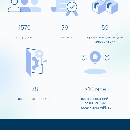
1600
80
60
сотрудников
патентов
продуктов для защиты
информации
80
>
10
млн
различных проектов
рабочих станций,
защищенных
продуктами ViPNet