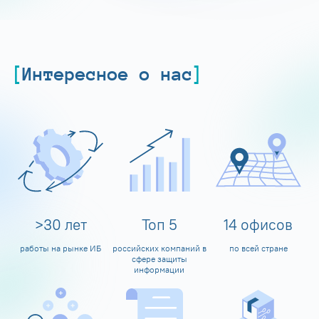
Интересное о нас
>
30
лет
Топ
5
14
офисов
работы на рынке ИБ
российских компаний в
по всей стране
сфере защиты
информации