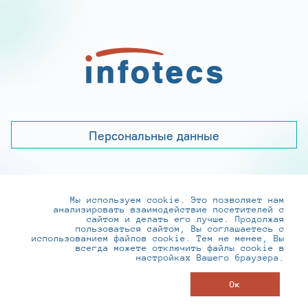
Персональные данные
Мы используем cookie. Это позволяет нам
+7 (495) 737-6192, 8-800-250-0-260
анализировать взаимодействие посетителей с
practice@infotecs.ru
,
hr@infotecs.ru
сайтом и делать его лучше. Продолжая
пользоваться сайтом, Вы соглашаетесь с
127273, г. Москва, Отрадная ул., 2Б строение 1
использованием файлов cookie. Тем не менее, Вы
всегда можете отключить файлы cookie в
настройках Вашего браузера.
© ИнфоТеКС 2020-2026
Ок