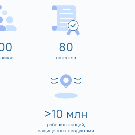
00
80
дников
патентов
>
10
млн
рабочих станций,
защищенных продуктами