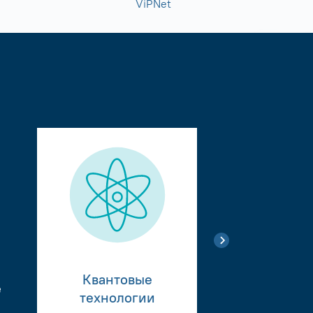
ViPNet
Квантовые
е
Тестиро
технологии