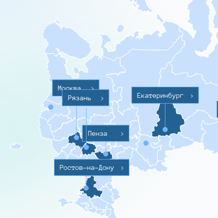
Москва
>
Екатеринбург
>
Рязань
>
Пенза
>
Ростов-на-Дону
>