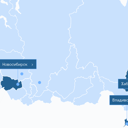
Новосибирск
>
Ха
Владив