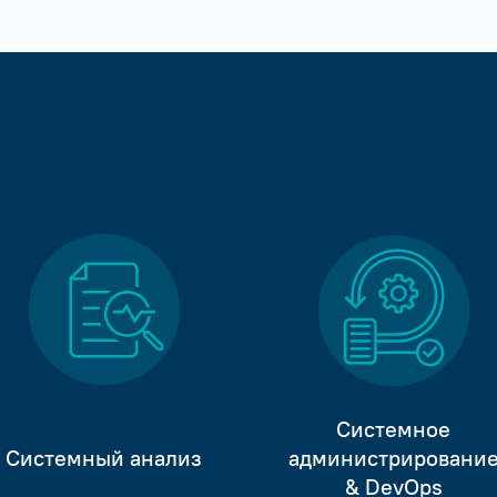
Системное
Системный анализ
администрировани
& DevOps