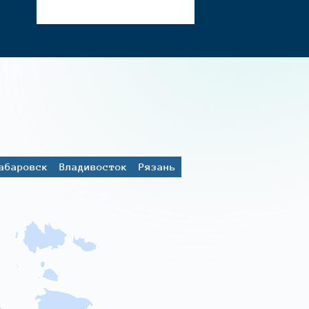
абаровск
Владивосток
Рязань