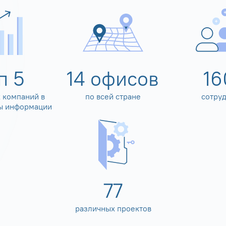
оп
5
14
офисов
16
 компаний в
по всей стране
сотру
ы информации
80
различных проектов