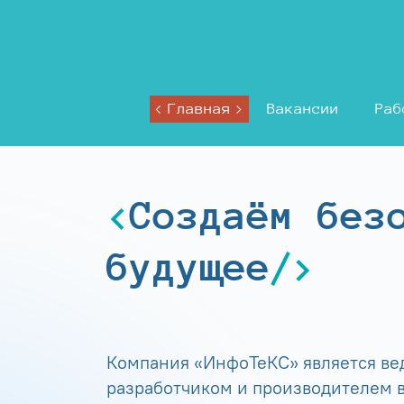
Главная
Вакансии
Раб
Создаём без
будущее
Компания «ИнфоТеКС» является в
разработчиком и производителем в