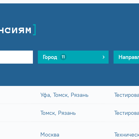
нсиям
Город
Направ
11
Уфа, Томск, Рязань
Тестиров
Томск, Рязань
Тестиров
Москва
Техничес