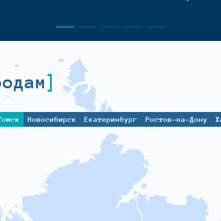
родам
Томск
Новосибирск
Екатеринбург
Ростов-на-Дону
Х