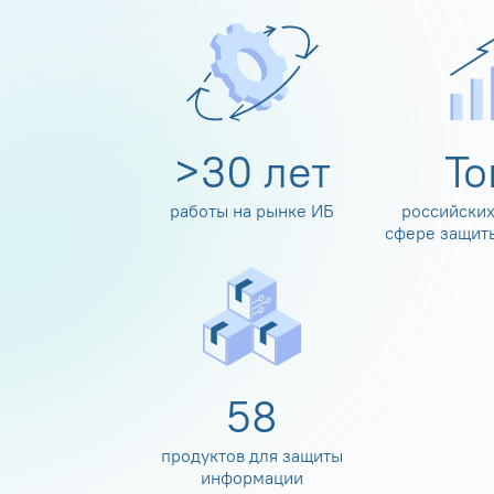
>
30
лет
Т
работы на рынке ИБ
российских
сфере защит
60
продуктов для защиты
информации