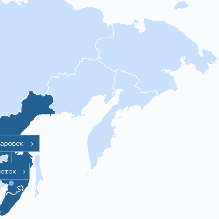
баровск
>
осток
>