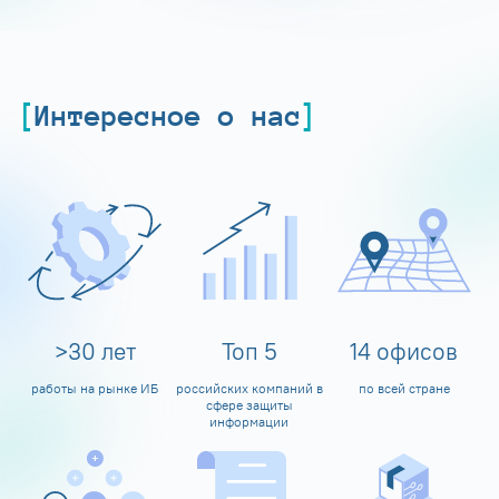
Интересное о нас
>
30
лет
Топ
5
14
офисов
работы на рынке ИБ
российских компаний в
по всей стране
сфере защиты
информации