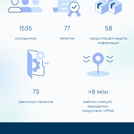
1600
80
60
сотрудников
патентов
продуктов для защиты
информации
80
>
10
млн
различных проектов
рабочих станций,
защищенных
продуктами ViPNet