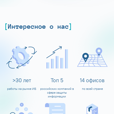
Интересное о нас
>
30
лет
Топ
5
14
офисов
работы на рынке ИБ
российских компаний в
по всей стране
сфере защиты
информации