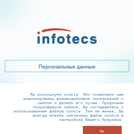
Персональные данные
Мы используем cookie. Это позволяет нам
+7 (495) 737-6192, 8-800-250-0-260
анализировать взаимодействие посетителей с
practice@infotecs.ru
,
hr@infotecs.ru
сайтом и делать его лучше. Продолжая
пользоваться сайтом, Вы соглашаетесь с
127273, г. Москва, Отрадная ул., 2Б строение 1
использованием файлов cookie. Тем не менее, Вы
всегда можете отключить файлы cookie в
настройках Вашего браузера.
© ИнфоТеКС 2020-2026
Ок