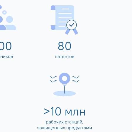
00
80
дников
патентов
>
10
млн
рабочих станций,
защищенных продуктами