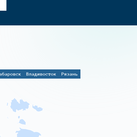
абаровск
Владивосток
Рязань