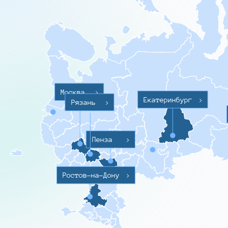
Москва
>
Екатеринбург
>
Рязань
>
Пенза
>
Ростов-на-Дону
>