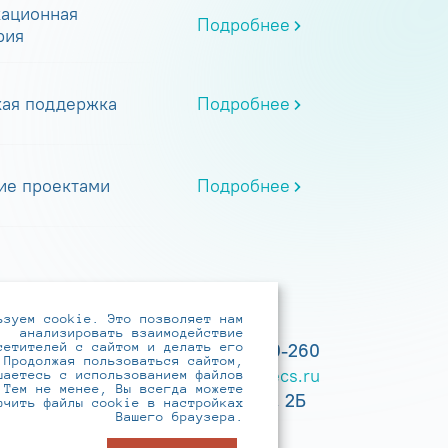
ационная
Подробнее
рия
кая поддержка
Подробнее
ие проектами
Подробнее
ьзуем cookie. Это позволяет нам
анализировать взаимодействие
сетителей с сайтом и делать его
+7 (495) 737-6192, 8-800-250-0-260
 Продолжая пользоваться сайтом,
practice@infotecs.ru
,
hr@infotecs.ru
шаетесь с использованием файлов
 Тем не менее, Вы всегда можете
127273, г. Москва, Отрадная ул., 2Б
ючить файлы cookie в настройках
Вашего браузера.
строение 1