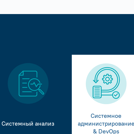
Системное
Системный анализ
администрировани
& DevOps