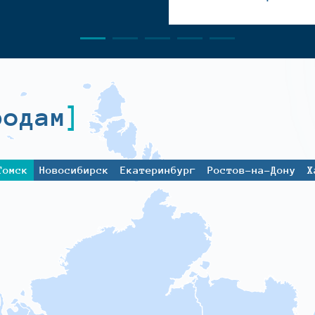
родам
Томск
Новосибирск
Екатеринбург
Ростов-на-Дону
Х