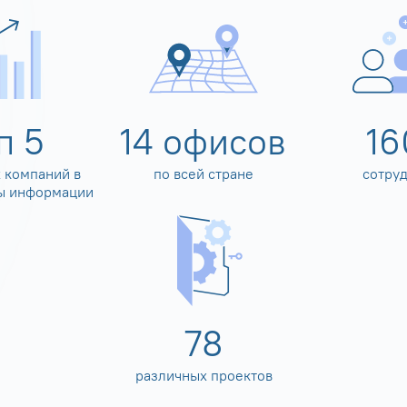
оп
5
14
офисов
16
 компаний в
по всей стране
сотру
ы информации
80
различных проектов