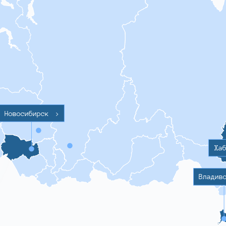
Новосибирск
>
Ха
Владив