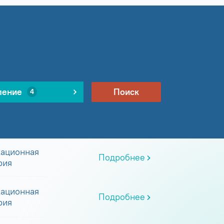
ление
Поиск
4
ационная
Подробнее
рия
ационная
Подробнее
рия