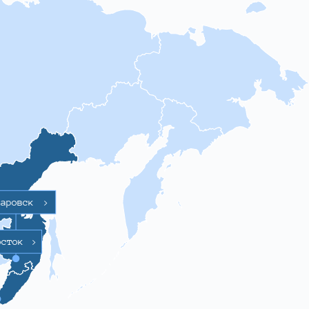
баровск
>
осток
>