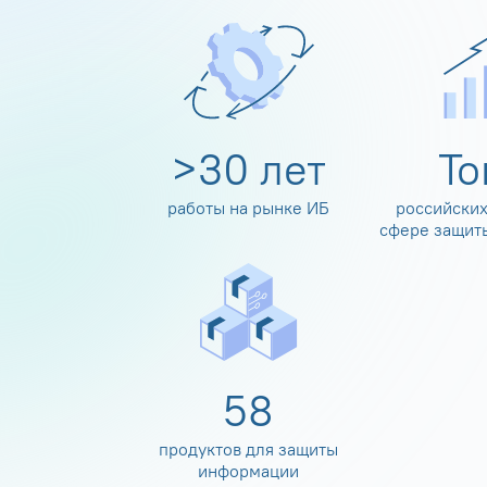
>
30
лет
Т
работы на рынке ИБ
российских
сфере защит
60
продуктов для защиты
информации