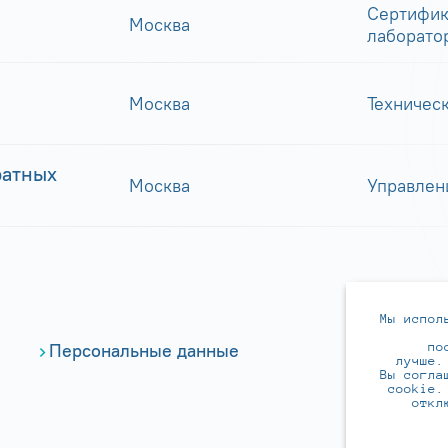
Сертифик
Москва
лаборато
Москва
Техничес
ратных
Москва
Управлен
Мы испол
по
Персональные данные
лучше.
Вы согла
cookie.
откл