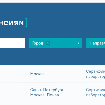
нсиям
Город
Направ
10
Сертифик
Москва
лаборато
Санкт-Петербург,
Сертифик
Москва, Пенза
лаборато