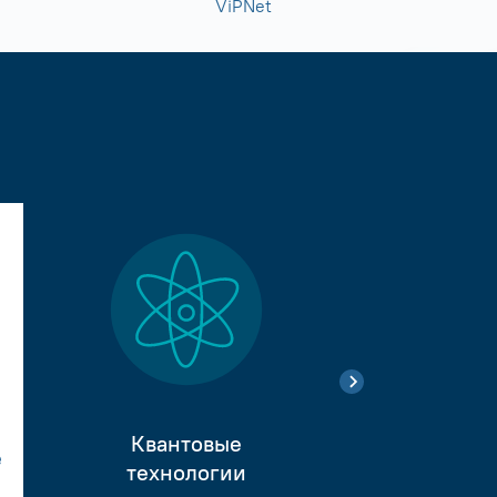
ViPNet
Квантовые
е
Тестиро
технологии