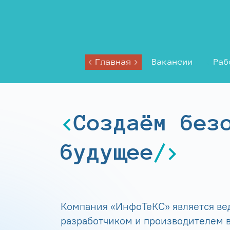
Главная
Вакансии
Раб
Создаём без
будущее
Компания «ИнфоТеКС» является в
разработчиком и производителем в