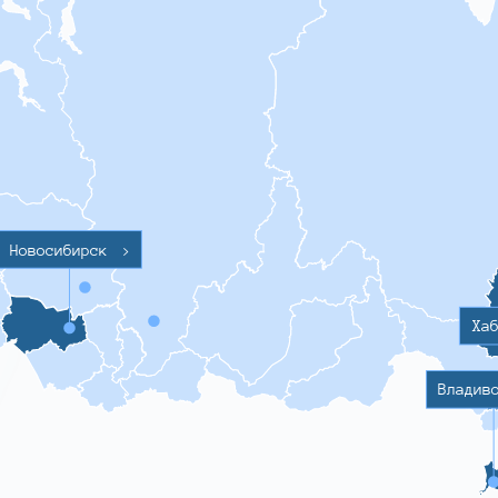
Новосибирск
>
Ха
Владив