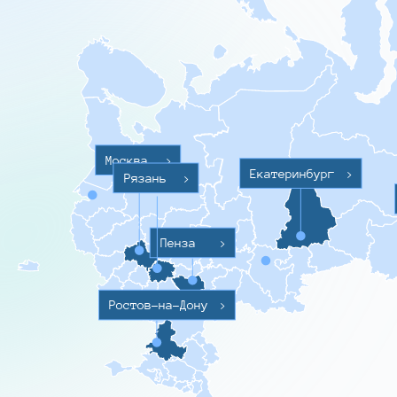
Москва
>
Екатеринбург
>
Рязань
>
Пенза
>
Ростов-на-Дону
>