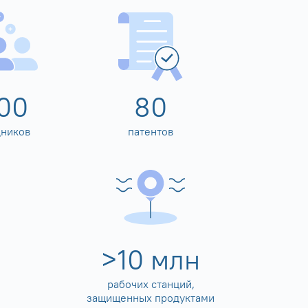
00
80
дников
патентов
>
10
млн
рабочих станций,
защищенных продуктами