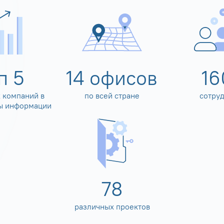
оп
5
14
офисов
16
 компаний в
по всей стране
сотру
ы информации
80
различных проектов