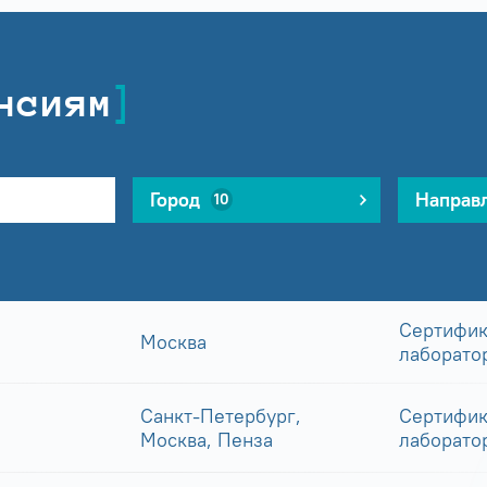
нсиям
Город
Направ
10
Сертифик
Москва
лаборато
Санкт-Петербург,
Сертифик
Москва, Пенза
лаборато