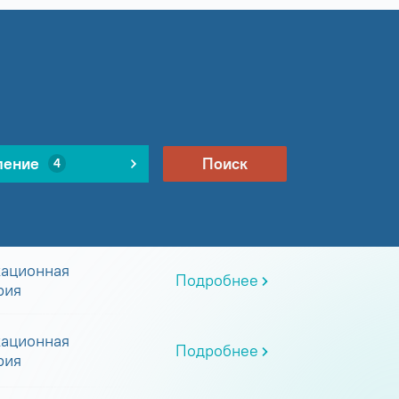
ление
Поиск
4
ационная
Подробнее
рия
ационная
Подробнее
рия