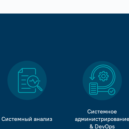
Системное
Системный анализ
администрировани
& DevOps