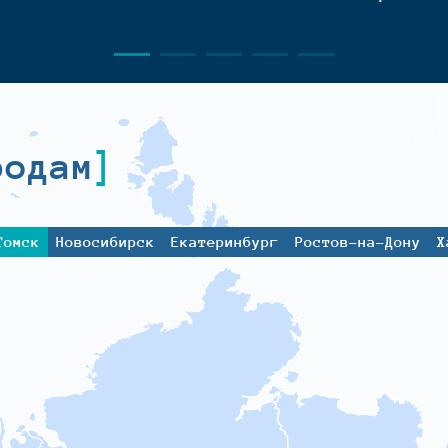
родам
Томск
Новосибирск
Екатеринбург
Ростов-на-Дону
Х