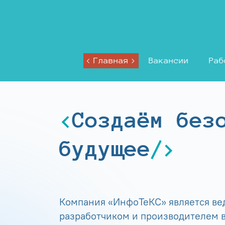
Главная
Вакансии
Раб
Создаём без
будущее
Компания «ИнфоТеКС» является в
разработчиком и производителем в