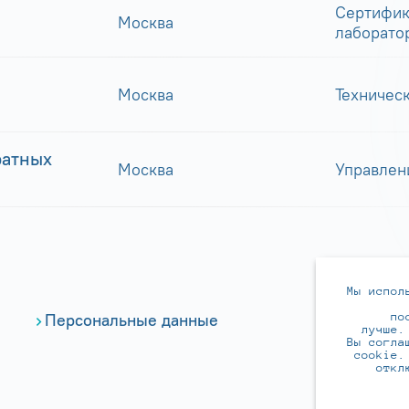
Сертифик
Москва
лаборато
Москва
Техничес
ратных
Москва
Управлен
Мы испол
по
Персональные данные
лучше.
Вы согла
cookie.
откл