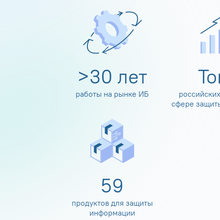
>
30
лет
Т
работы на рынке ИБ
российских
сфере защит
60
продуктов для защиты
информации