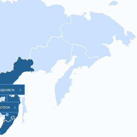
баровск
>
осток
>