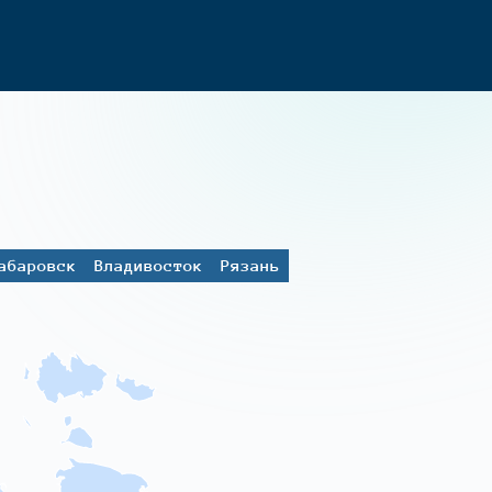
абаровск
Владивосток
Рязань