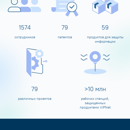
1600
80
60
сотрудников
патентов
продуктов для защиты
информации
80
>
10
млн
различных проектов
рабочих станций,
защищенных
продуктами ViPNet