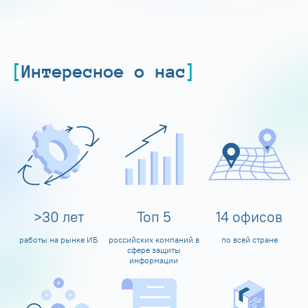
Интересное о нас
>
30
лет
Топ
5
14
офисов
работы на рынке ИБ
российских компаний в
по всей стране
сфере защиты
информации