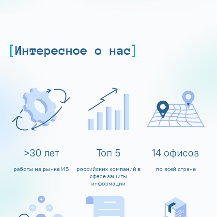
Интересное о нас
>
30
лет
Топ
5
14
офисов
работы на рынке ИБ
российских компаний в
по всей стране
сфере защиты
информации