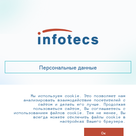
Персональные данные
Мы используем cookie. Это позволяет нам
+7 (495) 737-6192, 8-800-250-0-260
анализировать взаимодействие посетителей с
practice@infotecs.ru
,
hr@infotecs.ru
сайтом и делать его лучше. Продолжая
пользоваться сайтом, Вы соглашаетесь с
127273, г. Москва, Отрадная ул., 2Б строение 1
использованием файлов cookie. Тем не менее, Вы
всегда можете отключить файлы cookie в
настройках Вашего браузера.
© ИнфоТеКС 2020-2026
Ок