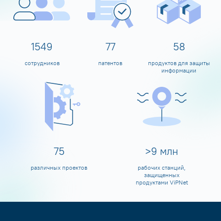
1600
80
60
сотрудников
патентов
продуктов для защиты
информации
80
>
10
млн
различных проектов
рабочих станций,
защищенных
продуктами ViPNet