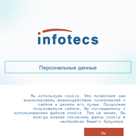
Персональные данные
Мы используем cookie. Это позволяет нам
+7 (495) 737-6192, 8-800-250-0-260
анализировать взаимодействие посетителей с
practice@infotecs.ru
,
hr@infotecs.ru
сайтом и делать его лучше. Продолжая
пользоваться сайтом, Вы соглашаетесь с
127273, г. Москва, Отрадная ул., 2Б строение 1
использованием файлов cookie. Тем не менее, Вы
всегда можете отключить файлы cookie в
настройках Вашего браузера.
© ИнфоТеКС 2020-2026
Ок