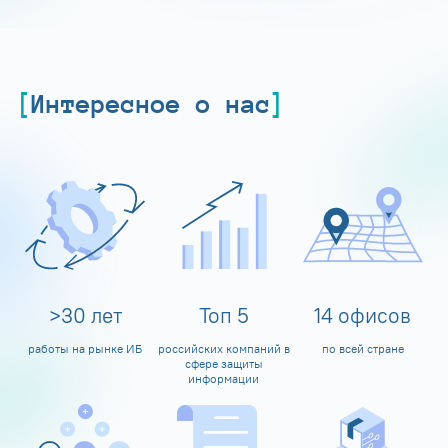
Интересное о нас
>
30
лет
Топ
5
14
офисов
работы на рынке ИБ
российских компаний в
по всей стране
сфере защиты
информации