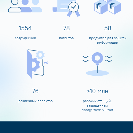
1600
80
60
сотрудников
патентов
продуктов для защиты
информации
80
>
10
млн
различных проектов
рабочих станций,
защищенных
продуктами ViPNet