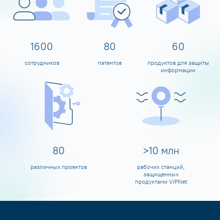
1600
80
60
сотрудников
патентов
продуктов для защиты
информации
80
>
10
млн
различных проектов
рабочих станций,
защищенных
продуктами ViPNet