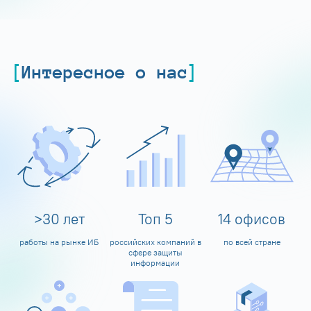
Интересное о нас
>
30
лет
Топ
5
14
офисов
работы на рынке ИБ
российских компаний в
по всей стране
сфере защиты
информации