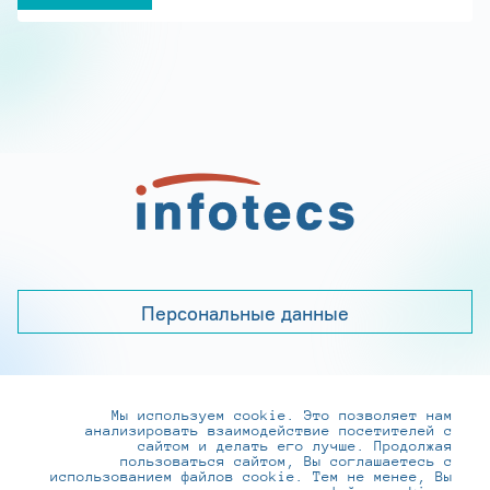
Персональные данные
Мы используем cookie. Это позволяет нам
+7 (495) 737-6192, 8-800-250-0-260
анализировать взаимодействие посетителей с
practice@infotecs.ru
,
hr@infotecs.ru
сайтом и делать его лучше. Продолжая
пользоваться сайтом, Вы соглашаетесь с
127273, г. Москва, Отрадная ул., 2Б строение 1
использованием файлов cookie. Тем не менее, Вы