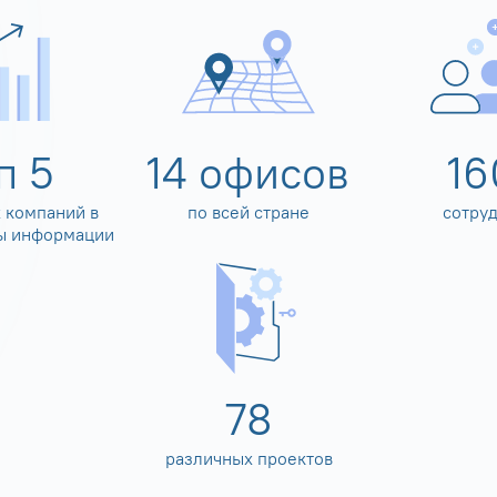
оп
5
14
офисов
16
 компаний в
по всей стране
сотру
ы информации
80
различных проектов