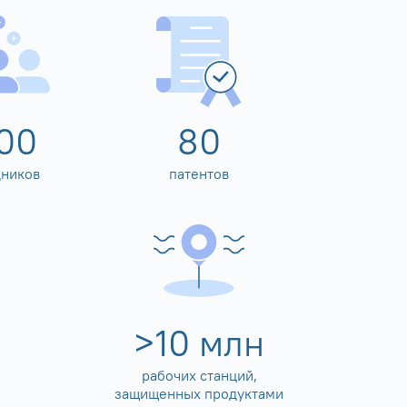
00
80
дников
патентов
>
10
млн
рабочих станций,
защищенных продуктами