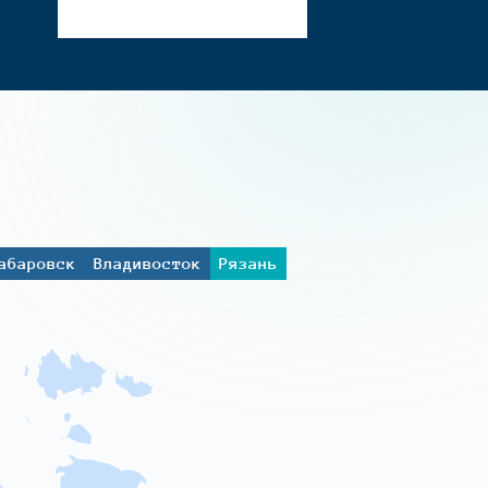
абаровск
Владивосток
Рязань