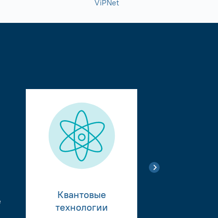
ViPNet
Квантовые
е
Тестиро
технологии