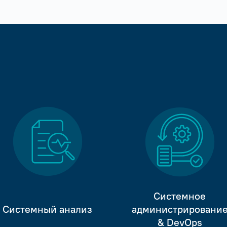
Системное
Системный анализ
администрировани
& DevOps