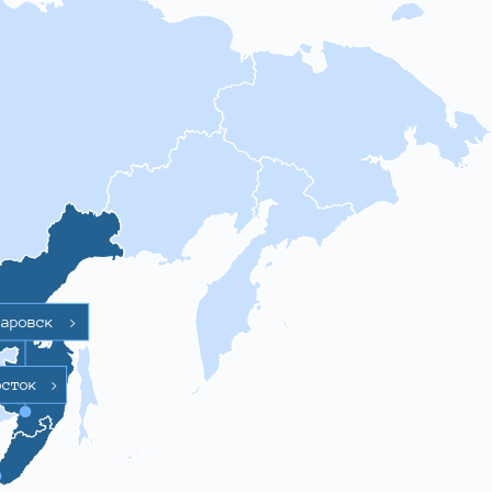
баровск
>
осток
>