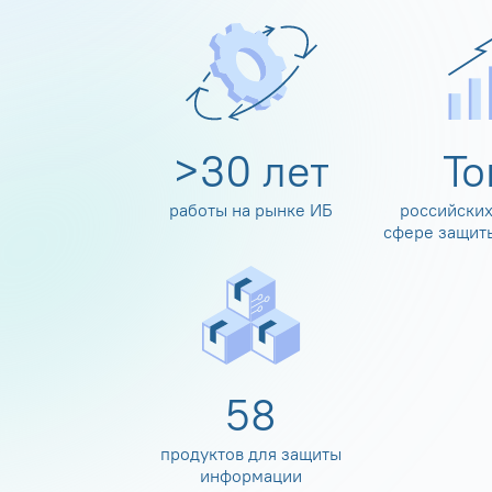
>
30
лет
Т
работы на рынке ИБ
российских
сфере защит
60
продуктов для защиты
информации