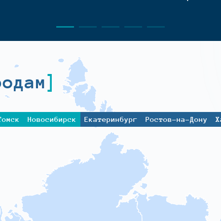
родам
Томск
Новосибирск
Екатеринбург
Ростов-на-Дону
Х