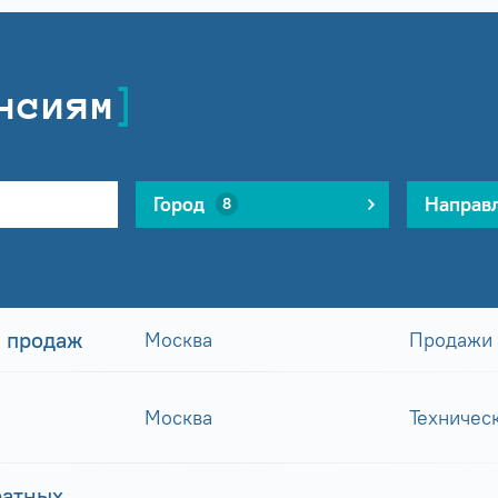
нсиям
Город
Направ
8
 продаж
Москва
Продажи
Москва
Техничес
ратных