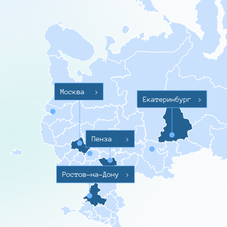
Москва
>
Екатеринбург
>
Пенза
>
Ростов-на-Дону
>