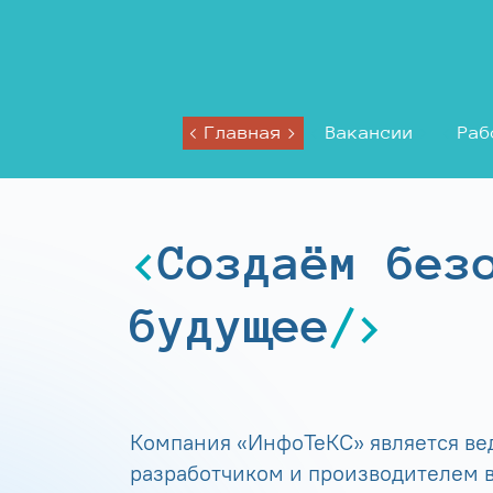
Главная
Вакансии
Раб
Создаём без
будущее
Компания «ИнфоТеКС» является в
разработчиком и производителем в