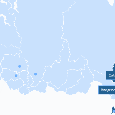
Ха
Владив