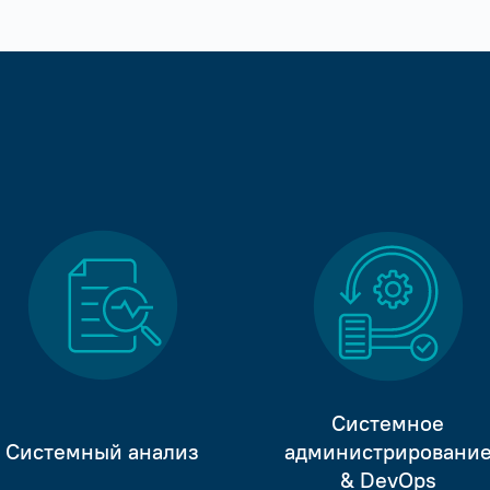
Системное
Системный анализ
администрировани
& DevOps