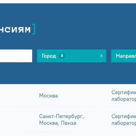
нсиям
Город
Направ
8
Сертифик
Москва
лаборато
Санкт-Петербург,
Сертифик
Москва, Пенза
лаборато