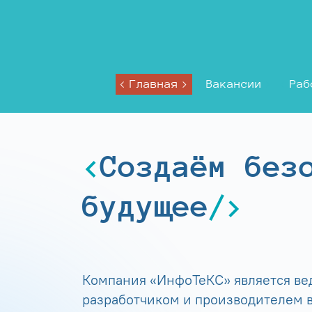
Главная
Вакансии
Раб
Создаём без
будущее
Компания «ИнфоТеКС» является в
разработчиком и производителем в