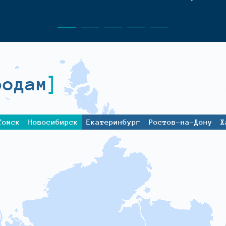
родам
Томск
Новосибирск
Екатеринбург
Ростов-на-Дону
Х