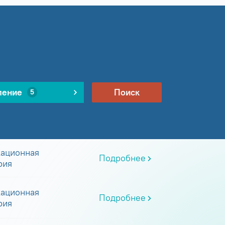
ление
Поиск
5
ационная
Подробнее
рия
ационная
Подробнее
рия