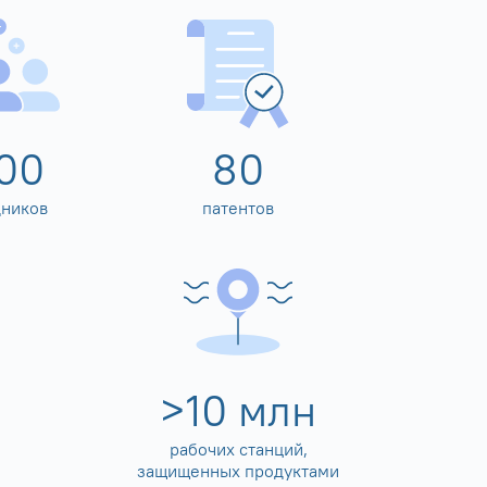
00
80
дников
патентов
>
10
млн
рабочих станций,
защищенных продуктами