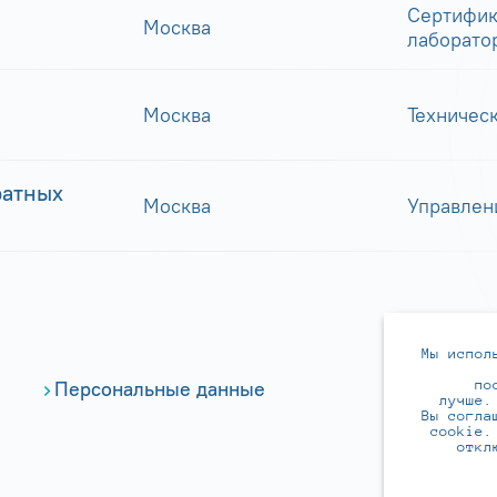
Сертифик
Москва
лаборато
Москва
Техничес
ратных
Москва
Управлен
Мы испол
по
Персональные данные
лучше.
Вы согла
cookie.
откл