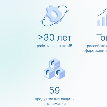
>
30
лет
Т
работы на рынке ИБ
российских
сфере защит
60
продуктов для защиты
информации