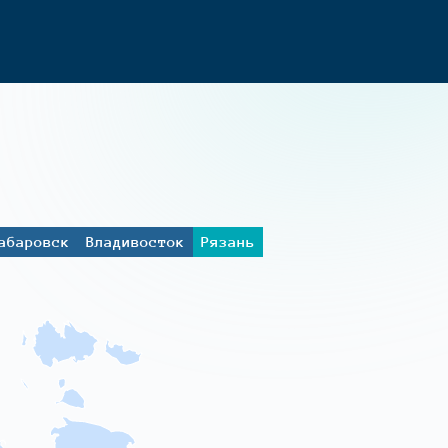
абаровск
Владивосток
Рязань