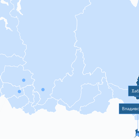
Ха
Владив