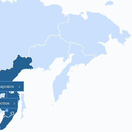
баровск
>
осток
>