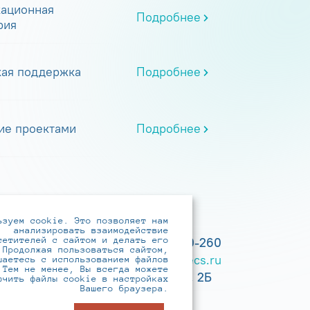
ационная
Подробнее
рия
кая поддержка
Подробнее
ие проектами
Подробнее
ьзуем cookie. Это позволяет нам
анализировать взаимодействие
сетителей с сайтом и делать его
+7 (495) 737-6192, 8-800-250-0-260
 Продолжая пользоваться сайтом,
practice@infotecs.ru
,
hr@infotecs.ru
шаетесь с использованием файлов
 Тем не менее, Вы всегда можете
127273, г. Москва, Отрадная ул., 2Б
ючить файлы cookie в настройках
Вашего браузера.
строение 1