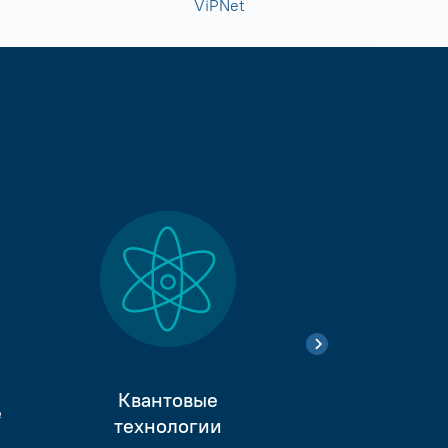
ViPNet
Квантовые
е
Тестиро
технологии