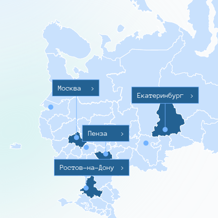
Москва
>
Екатеринбург
>
Пенза
>
Ростов-на-Дону
>