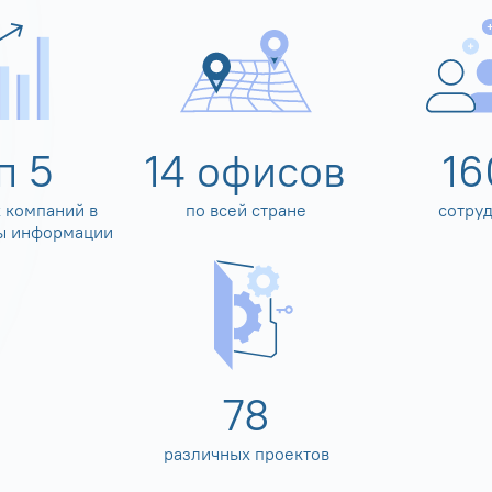
оп
5
14
офисов
16
 компаний в
по всей стране
сотру
ы информации
80
различных проектов