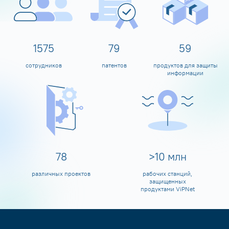
1600
80
60
сотрудников
патентов
продуктов для защиты
информации
80
>
10
млн
различных проектов
рабочих станций,
защищенных
продуктами ViPNet