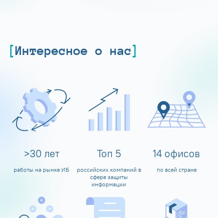
Интересное о нас
>
30
лет
Топ
5
14
офисов
работы на рынке ИБ
российских компаний в
по всей стране
сфере защиты
информации