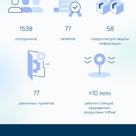
1600
80
60
сотрудников
патентов
продуктов для защиты
информации
80
>
10
млн
различных проектов
рабочих станций,
защищенных
продуктами ViPNet