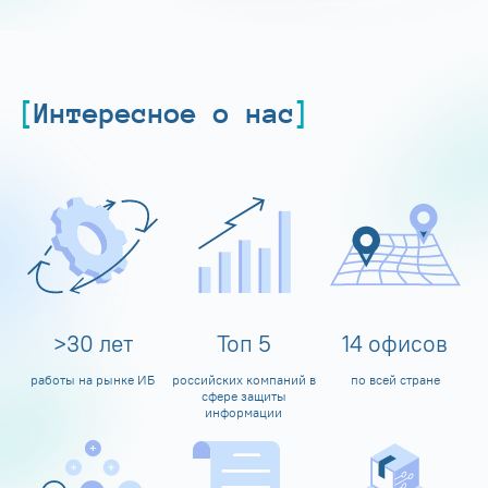
Интересное о нас
>
30
лет
Топ
5
14
офисов
работы на рынке ИБ
российских компаний в
по всей стране
сфере защиты
информации