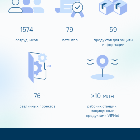
1600
80
60
сотрудников
патентов
продуктов для защиты
информации
80
>
10
млн
различных проектов
рабочих станций,
защищенных
продуктами ViPNet