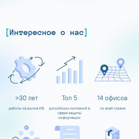
Интересное о нас
>
30
лет
Топ
5
14
офисов
работы на рынке ИБ
российских компаний в
по всей стране
сфере защиты
информации