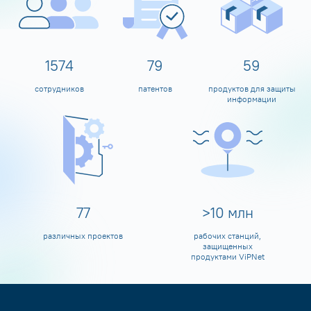
1600
80
60
сотрудников
патентов
продуктов для защиты
информации
80
>
10
млн
различных проектов
рабочих станций,
защищенных
продуктами ViPNet