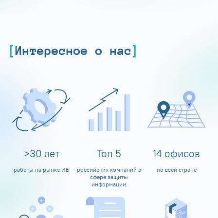
Интересное о нас
>
30
лет
Топ
5
14
офисов
работы на рынке ИБ
российских компаний в
по всей стране
сфере защиты
информации